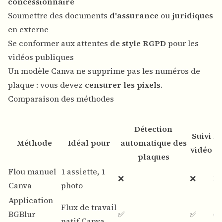
concessionnaire
Soumettre des documents
d'assurance
ou
juridiques
en externe
Se conformer aux attentes
de style RGPD
pour les
vidéos publiques
Un modèle Canva ne supprime pas les numéros de
plaque : vous devez
censurer les pixels
.
Comparaison des méthodes
Détection
Suivi
R
Méthode
Idéal pour
automatique des
vidéo
plaques
Flou manuel
1 assiette, 1
❌
❌
❌
Canva
photo
Application
Flux de travail
BGBlur
✅
✅
✅ 
natif Canva