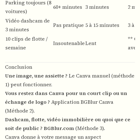
Parking toujours (8
60+ minutes
3 minutes
2 mi
voitures)
Vidéo dashcam de
Pas pratique
5 à 15 minutes
3 à 6
3 minutes
10 clips de flotte /
** C
Insoutenable
Lent
semaine
avec 
Conclusion
Une image, une assiette ?
Le Canva manuel (méthode
1) peut fonctionner.
Vous restez dans Canva pour un court clip ou un
échange de logo ?
Application BGBlur Canva
(Méthode 2).
Dashcam, flotte, vidéo immobilière ou quoi que ce
soit de public ?
BGBlur.com
(Méthode 3).
Canva donne à votre message un aspect