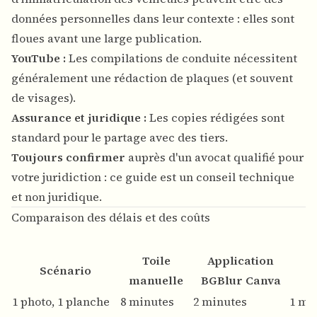
données personnelles dans leur contexte : elles sont
floues avant une large publication.
YouTube :
Les compilations de conduite nécessitent
généralement une rédaction de plaques (et souvent
de visages).
Assurance et juridique :
Les copies rédigées sont
standard pour le partage avec des tiers.
Toujours confirmer
auprès d'un avocat qualifié pour
votre juridiction : ce guide est un conseil technique
et non juridique.
Comparaison des délais et des coûts
Toile
Application
Scénario
B
manuelle
BGBlur Canva
1 photo, 1 planche
8 minutes
2 minutes
1 mi