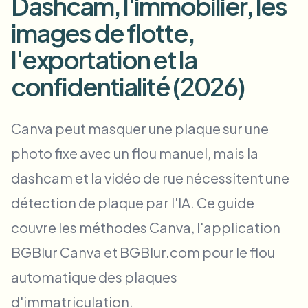
Dashcam, l'immobilier, les
Flou facial en masse
Échange de visage - Vidéo
images de flotte,
Pipelines à haut débit
l'exportation et la
Flouter n'importe quoi
Intelligence vidéo
Zones, politiques et révision d'entreprise
confidentialité (2026)
API & SDK
Flou vidéo par lot
Automatiser les téléchargements, tâches et webhooks
Canva peut masquer une plaque sur une
Traitez plusieurs vidéos en une fois
photo fixe avec un flou manuel, mais la
Formulaire de contact
dashcam et la vidéo de rue nécessitent une
détection de plaque par l'IA. Ce guide
Intelligence vidéo
couvre les méthodes Canva, l'application
Suppression d'arrière-plan en masse
BGBlur Canva et BGBlur.com pour le flou
automatique des plaques
d'immatriculation.