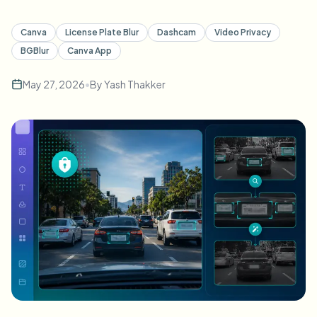
Canva
License Plate Blur
Dashcam
Video Privacy
BGBlur
Canva App
May 27, 2026
•
By
Yash Thakker