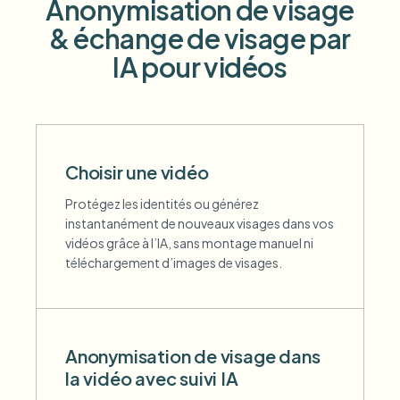
Anonymisation de visage
Flou facial en masse
Échange de visage - Vidéo
& échange de visage par
Pipelines à haut débit
IA pour vidéos
Flouter n'importe quoi
Intelligence vidéo
Zones, politiques et révision d'entreprise
API & SDK
Flou vidéo par lot
Automatiser les téléchargements, tâches et webhooks
Traitez plusieurs vidéos en une fois
Choisir une vidéo
Formulaire de contact
Protégez les identités ou générez
instantanément de nouveaux visages dans vos
vidéos grâce à l’IA, sans montage manuel ni
Intelligence vidéo
téléchargement d’images de visages.
Suppression d'arrière-plan en masse
Anonymisation de visage dans
la vidéo avec suivi IA