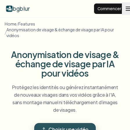
bgblur
Commencer
Home
/
Features
Anonymisation de visage & échange de visage par IA pour
Arrière-plan flou
/
vidéos
Tarifs
Anonymisation de visage &
échange de visage par IA
Exemples
pour vidéos
Fonctionnalités
Voir tous les exemples
Protégez les identités ou générez instantanément
Parcourir toute la bibliothèque d'exemples
de nouveaux visages dans vos vidéos grâce à l’IA,
sans montage manuel ni téléchargement d’images
Entreprise
View all features
de visages.
Browse every blur tool in one place
Flouter le visage
Ressources
Flouter la plaque
Écoles et éducation
Choisir une vidéo