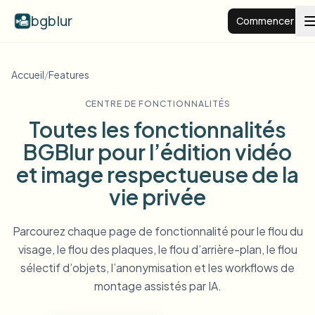
bgblur
Commencer
Arrière-plan flou
Accueil
/
Features
CENTRE DE FONCTIONNALITÉS
Tarifs
Toutes les fonctionnalités
BGBlur pour l’édition vidéo
Exemples
et image respectueuse de la
vie privée
Fonctionnalités
Voir tous les exemples
Parcourir toute la bibliothèque d'exemples
Parcourez chaque page de fonctionnalité pour le flou du
visage, le flou des plaques, le flou d’arrière-plan, le flou
Entreprise
View all features
sélectif d’objets, l’anonymisation et les workflows de
Browse every blur tool in one place
Flouter le visage
montage assistés par IA.
Ressources
Flouter la plaque
Écoles et éducation