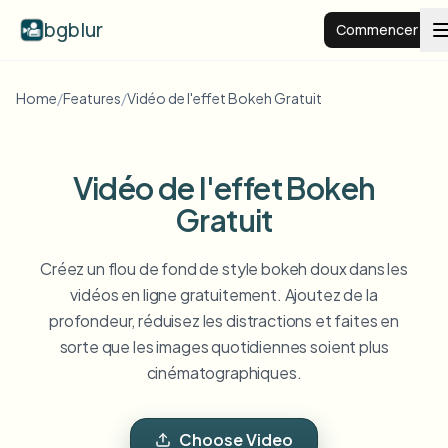
bgblur
Commencer
Home
/
Features
/
Vidéo de l'effet Bokeh Gratuit
Arrière-plan flou
Tarifs
Vidéo de l'effet Bokeh
Gratuit
Exemples
Créez un flou de fond de style bokeh doux dans les
Fonctionnalités
Voir tous les exemples
vidéos en ligne gratuitement. Ajoutez de la
Parcourir toute la bibliothèque d'exemples
profondeur, réduisez les distractions et faites en
sorte que les images quotidiennes soient plus
Entreprise
View all features
cinématographiques.
Browse every blur tool in one place
Flouter le visage
Ressources
Flouter la plaque
Écoles et éducation
Choose Video