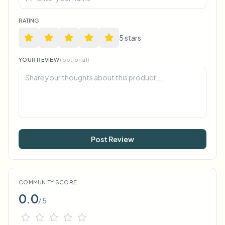
RATING
5
star
s
YOUR REVIEW
(optional)
Post Review
COMMUNITY SCORE
0.0
/ 5