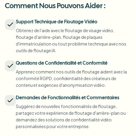
Flouter la plaque
Caméras de campus, cours et confidentialité de district
Comment Nous Pouvons Aider :
FAQ
Flouter l'arrière-plan
Flouter le visage
Médias et divertissement
Choose language
Support Technique de Floutage Vidéo
Visionnages, sorties et conformité
Blog
Flouter n'importe quoi
Flouter l'arrière-plan
Obtenez de l'aide avec le floutage de visage vidéo,
Commerce de détail et e-commerce
floutage d'arrière-plan, floutage de plaques
Whitepapers
Images de magasins et d'entrepôts
Flouter n'importe quoi
d'immatriculation ou tout problème technique avec nos
Flou d'enregistrement d'écran
outils de floutage IA.
Outils
Santé
AI Video Object Remover
Flou de conformité RGPD
Gouvernance vidéo clinique et patient
Questions de Confidentialité et Conformité
Catégorie
Apprenez comment nos outils de floutage aident avec la
Secteur public
Interview de rue du vlogueur
conformité RGPD, confidentialité des créateurs de
Produits
Flouter un visage sur une photo
FOIA, divulgation sécurisée et rédaction
contenu et exigences d'anonymisation vidéo.
Flou gaming et stream
Anonymisation des visages
Demandes de Fonctionnalités et Commentaires
Anonymisation faciale en masse
Suggérez de nouvelles fonctionnalités de floutage,
Anonymiseur de Voix
Lots en volume, rétention et SLA
partagez votre expérience de floutage d'arrière-plan ou
demandez des solutions de confidentialité vidéo
Flou de plaques en masse
personnalisées pour votre entreprise.
Flotte, dashcam et parking à grande échelle
Échange de visage - Image