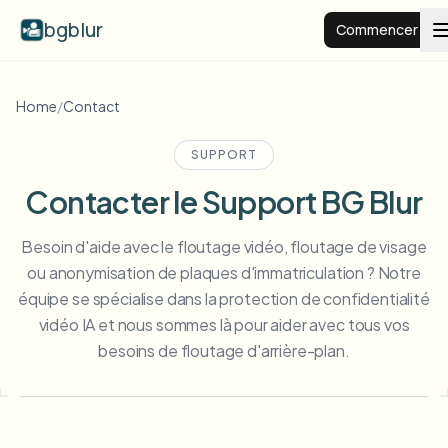
bgblur
Commencer
Arrière-plan flou
Home
/
Contact
SUPPORT
Tarifs
Contacter le Support BG Blur
Exemples
Besoin d'aide avec le floutage vidéo, floutage de visage
ou anonymisation de plaques d'immatriculation ? Notre
Fonctionnalités
Voir tous les exemples
équipe se spécialise dans la protection de confidentialité
Parcourir toute la bibliothèque d'exemples
vidéo IA et nous sommes là pour aider avec tous vos
besoins de floutage d'arrière-plan.
Entreprise
View all features
Browse every blur tool in one place
Flouter le visage
Ressources
Flouter la plaque
Écoles et éducation