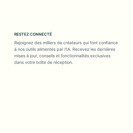
RESTEZ CONNECTÉ
Rejoignez des milliers de créateurs qui font confiance
à nos outils alimentés par l'IA. Recevez les dernières
mises à jour, conseils et fonctionnalités exclusives
dans votre boîte de réception.
Des outils vidéo IA axés sur la confidentialité et approuvés par
les créateurs
SUIVEZ-NOUS
ENTREPRISE
PRODUIT
À propos
Produits