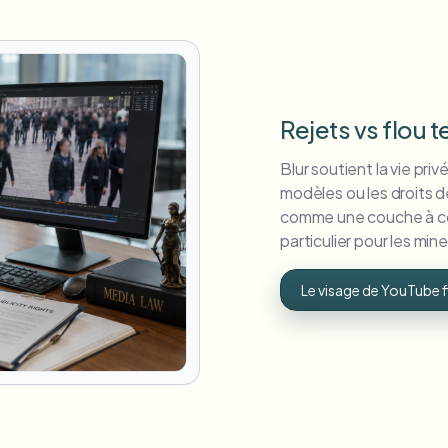
Rejets vs flou 
Blur soutient la vie priv
modèles ou les droits de 
comme une couche à côté
particulier pour les mine
Le visage de YouTube 