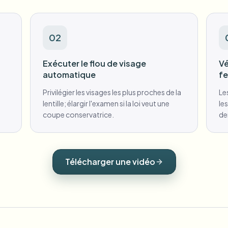
02
Exécuter le flou de visage
Vé
automatique
f
Privilégier les visages les plus proches de la
Le
lentille; élargir l'examen si la loi veut une
le
coupe conservatrice.
de
Télécharger une vidéo