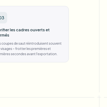
03
rifier les cadres ouverts et
ermés
s coupes de saut réintroduisent souvent
s visages – frotter les premières et
rnières secondes avant l'exportation.