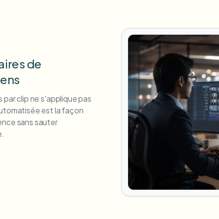
aires de
iens
 par clip ne s'applique pas
automatisée est la façon
ence sans sauter
e.