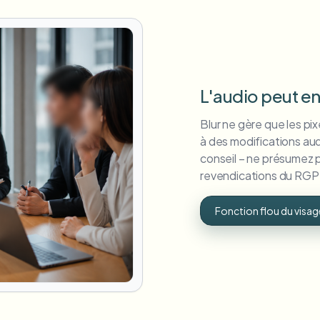
L'audio peut en
Blur ne gère que les pixe
à des modifications au
conseil – ne présumez p
revendications du RGPD
Fonction flou du visag