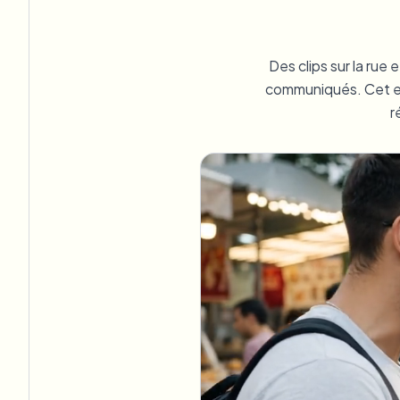
View all features
FOIA, divulgation sécurisée et rédaction
Browse every blur tool in one place
Ecosys
Des clips sur la rue
FORMULAIRE DE CONTACT
communiqués. Cet ex
Parlez-nous de volume, de conformité et d'intégrations.
r
PRÊT POUR LE VOLUME
Catego
Formulaire de contact
Nee
Queu
BAT