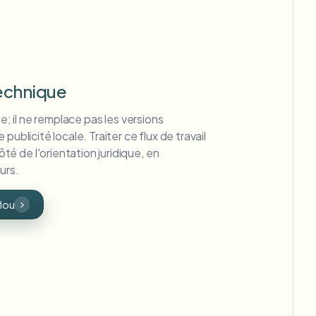
technique
ée; il ne remplace pas les versions
publicité locale. Traiter ce flux de travail
 de l'orientation juridique, en
urs.
flou