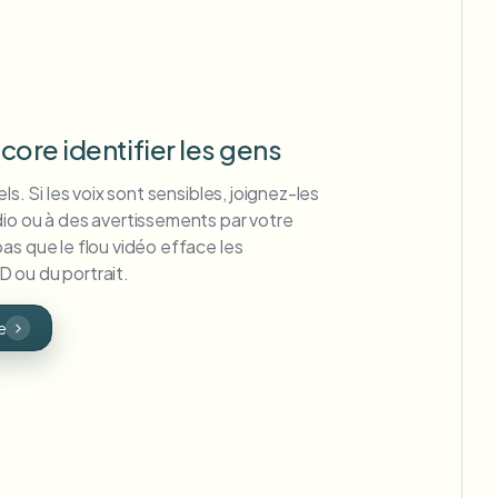
core identifier les gens
ls. Si les voix sont sensibles, joignez-les
dio ou à des avertissements par votre
as que le flou vidéo efface les
 ou du portrait.
e