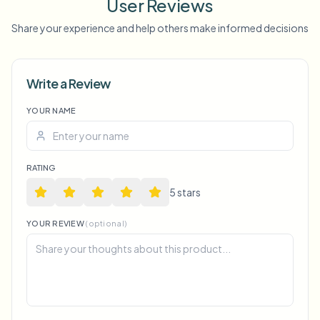
User Reviews
Share your experience and help others make informed decisions
Write a Review
YOUR NAME
Voice Anon
RATING
5
star
s
YOUR REVIEW
(optional)