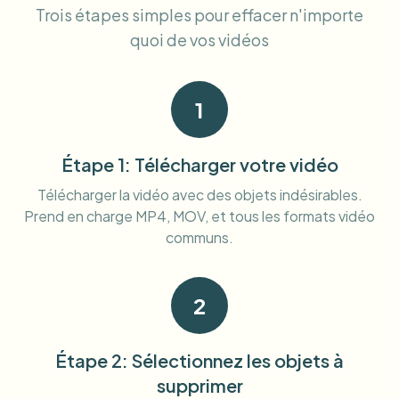
Trois étapes simples pour effacer n'importe
Flou facial en masse
Échange de visage - Vidéo
Pipelines à haut débit
quoi de vos vidéos
Flouter n'importe quoi
Intelligence vidéo
Zones, politiques et révision d'entreprise
1
API & SDK
Flou vidéo par lot
Automatiser les téléchargements, tâches et webhooks
Étape 1: Télécharger votre vidéo
Traitez plusieurs vidéos en une fois
Télécharger la vidéo avec des objets indésirables.
Formulaire de contact
Prend en charge MP4, MOV, et tous les formats vidéo
communs.
Intelligence vidéo
2
Suppression d'arrière-plan en masse
Étape 2: Sélectionnez les objets à
supprimer