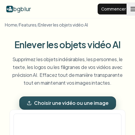
bgblur
Commencer
Home
/
Features
/
Enlever les objets vidéo AI
Arrière-plan flou
Enlever les objets vidéo AI
Tarifs
Supprimez les objets indésirables, les personnes, le
texte, les logos ou les filigranes de vos vidéos avec
Exemples
précision AI. Effacez tout de manière transparente
tout en maintenant vos images intactes.
Fonctionnalités
Voir tous les exemples
Parcourir toute la bibliothèque d'exemples
Choisir une vidéo ou une image
Entreprise
View all features
Browse every blur tool in one place
Flouter le visage
Ressources
Flouter la plaque
Écoles et éducation