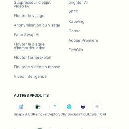
Suppresseur d'objet
brighter AI
vidéo IA
VEED
Flouter le visage
Kapwing
Anonymisation du visage
Canva
Face Swap AI
Adobe Premiere
Flouter la plaque
d'immatriculation
FlexClip
Flouter l'arrière-plan
Floutage vidéo en masse
Video Intelligence
AUTRES PRODUITS
Snapy AI
BGRemover
Ceptory
Olly Social
InfloQ
ExplainX AI