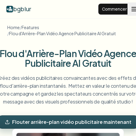
bgblur
Commencer
Home
/
Features
Arrière-plan flou
/
Flou d'Arrière-Plan Vidéo Agence Publicitaire AI Gratuit
Flou d'Arrière-Plan Vidéo Agenc
Tarifs
Publicitaire AI Gratuit
Exemples
réez des vidéos publicitaires convaincantes avec des effets 
flou d'arrière-plan instantanés. Mettez en valeur le contenu d
Fonctionnalités
Voir tous les exemples
otre campagne et gardez les spectateurs concentrés sur vot
Parcourir toute la bibliothèque d'exemples
message avec des visuels professionnels de qualité studio !
Entreprise
View all features
Browse every blur tool in one place
Flouter le visage
Flouter arrière-plan vidéo publicitaire maintenant
Ressources
Flouter la plaque
Écoles et éducation