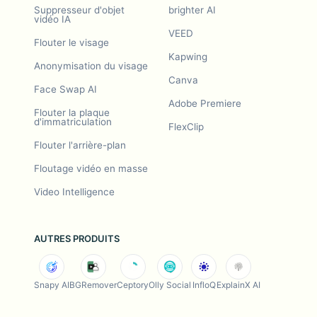
Suppresseur d'objet
brighter AI
vidéo IA
VEED
Flouter le visage
Kapwing
Anonymisation du visage
Canva
Face Swap AI
Adobe Premiere
Flouter la plaque
d'immatriculation
FlexClip
Flouter l'arrière-plan
Floutage vidéo en masse
Video Intelligence
AUTRES PRODUITS
Snapy AI
BGRemover
Ceptory
Olly Social
InfloQ
ExplainX AI