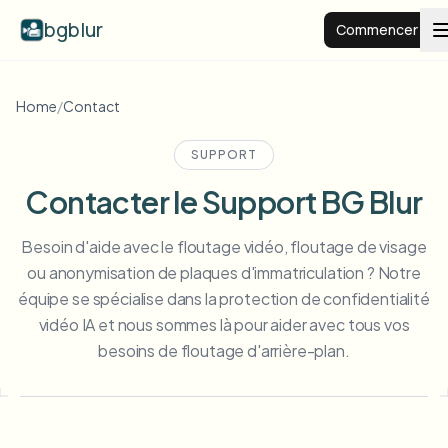
bgblur
Commencer
Arrière-plan flou
Home
/
Contact
SUPPORT
Tarifs
Contacter le Support BG Blur
Exemples
Besoin d'aide avec le floutage vidéo, floutage de visage
ou anonymisation de plaques d'immatriculation ? Notre
Fonctionnalités
Voir tous les exemples
équipe se spécialise dans la protection de confidentialité
Parcourir toute la bibliothèque d'exemples
vidéo IA et nous sommes là pour aider avec tous vos
besoins de floutage d'arrière-plan.
Entreprise
View all features
Browse every blur tool in one place
Flouter le visage
Ressources
Flouter la plaque
Écoles et éducation