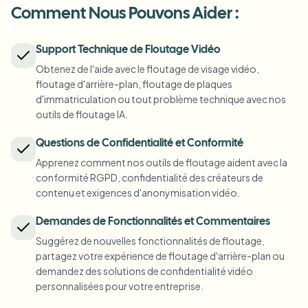
Flouter la plaque
Caméras de campus, cours et confidentialité de district
Comment Nous Pouvons Aider :
FAQ
Flouter l'arrière-plan
Flouter le visage
Médias et divertissement
Choose language
Support Technique de Floutage Vidéo
Visionnages, sorties et conformité
Blog
Flouter n'importe quoi
Flouter l'arrière-plan
Obtenez de l'aide avec le floutage de visage vidéo,
Commerce de détail et e-commerce
floutage d'arrière-plan, floutage de plaques
Whitepapers
Images de magasins et d'entrepôts
Flouter n'importe quoi
d'immatriculation ou tout problème technique avec nos
Flou d'enregistrement d'écran
outils de floutage IA.
Outils
Santé
AI Video Object Remover
Flou de conformité RGPD
Gouvernance vidéo clinique et patient
Questions de Confidentialité et Conformité
Catégorie
Apprenez comment nos outils de floutage aident avec la
Secteur public
Interview de rue du vlogueur
conformité RGPD, confidentialité des créateurs de
Produits
Flouter un visage sur une photo
FOIA, divulgation sécurisée et rédaction
contenu et exigences d'anonymisation vidéo.
Flou gaming et stream
Anonymisation des visages
Demandes de Fonctionnalités et Commentaires
Anonymisation faciale en masse
Suggérez de nouvelles fonctionnalités de floutage,
Anonymiseur de Voix
Lots en volume, rétention et SLA
partagez votre expérience de floutage d'arrière-plan ou
demandez des solutions de confidentialité vidéo
Flou de plaques en masse
personnalisées pour votre entreprise.
Flotte, dashcam et parking à grande échelle
Échange de visage - Image