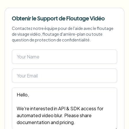
Flou facial en masse
Échange de visage - Vidéo
Pipelines à haut débit
Obtenir le Support de Floutage Vidéo
Flouter n'importe quoi
Contactez notre équipe pour de l'aide avec le floutage
Intelligence vidéo
Zones, politiques et révision d'entreprise
de visage vidéo, floutage d'arrière-plan ou toute
question de protection de confidentialité.
API & SDK
Flou vidéo par lot
Automatiser les téléchargements, tâches et webhooks
Traitez plusieurs vidéos en une fois
Formulaire de contact
Intelligence vidéo
Suppression d'arrière-plan en masse