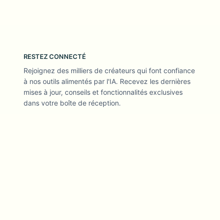
RESTEZ CONNECTÉ
Rejoignez des milliers de créateurs qui font confiance
à nos outils alimentés par l'IA. Recevez les dernières
mises à jour, conseils et fonctionnalités exclusives
dans votre boîte de réception.
Des outils vidéo IA axés sur la confidentialité et approuvés par
les créateurs
SUIVEZ-NOUS
ENTREPRISE
PRODUIT
À propos
Produits