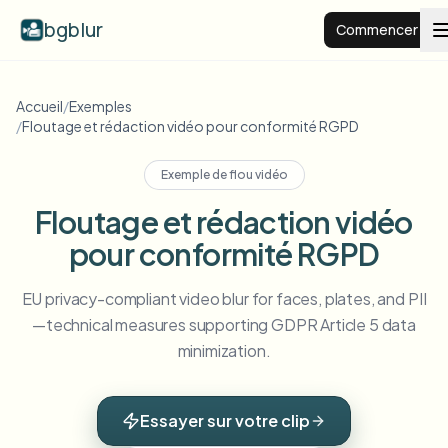
bgblur
Commencer
Arrière-plan flou
Accueil
/
Exemples
/
Floutage et rédaction vidéo pour conformité RGPD
Tarifs
Exemple de flou vidéo
Floutage et rédaction vidéo
Exemples
pour conformité RGPD
Fonctionnalités
Voir tous les exemples
EU privacy-compliant video blur for faces, plates, and PII
Parcourir toute la bibliothèque d'exemples
—technical measures supporting GDPR Article 5 data
minimization.
Entreprise
View all features
Browse every blur tool in one place
Flouter le visage
Ressources
Essayer sur votre clip
Flouter la plaque
Écoles et éducation