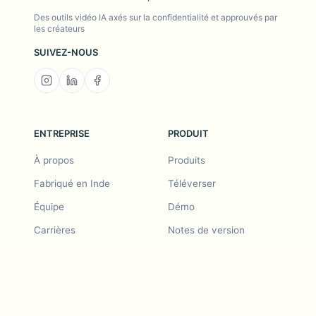
Des outils vidéo IA axés sur la confidentialité et approuvés par
les créateurs
SUIVEZ-NOUS
ENTREPRISE
PRODUIT
À propos
Produits
Fabriqué en Inde
Téléverser
Équipe
Démo
Carrières
Notes de version
Feuille de route
Demande de
fonctionnalité
Notes de version
Historique
Demande de
fonctionnalité
Parrainer un ami