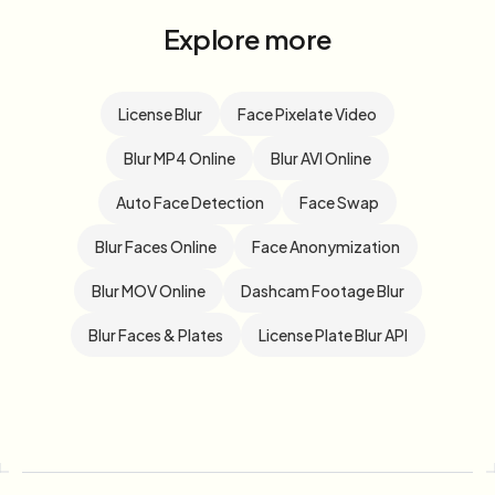
Explore more
License Blur
Face Pixelate Video
Blur MP4 Online
Blur AVI Online
Auto Face Detection
Face Swap
Blur Faces Online
Face Anonymization
Blur MOV Online
Dashcam Footage Blur
Blur Faces & Plates
License Plate Blur API