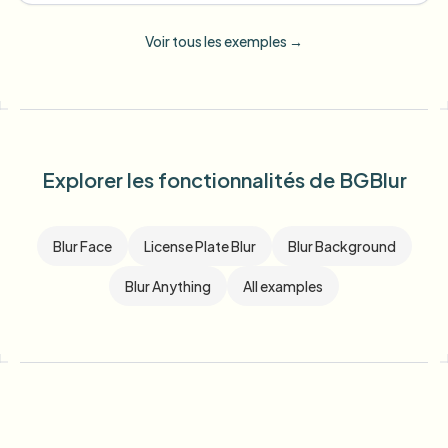
Voir tous les exemples
→
Explorer les fonctionnalités de BGBlur
Blur Face
License Plate Blur
Blur Background
Blur Anything
All examples