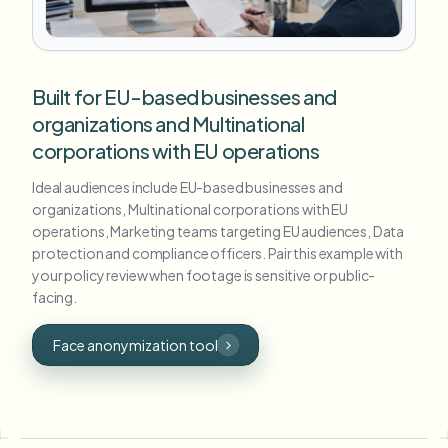
Built for EU-based businesses and
organizations and Multinational
corporations with EU operations
Ideal audiences include EU-based businesses and
organizations, Multinational corporations with EU
operations, Marketing teams targeting EU audiences, Data
protection and compliance officers. Pair this example with
your policy review when footage is sensitive or public-
facing.
Face anonymization tool