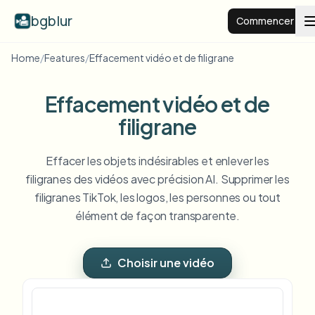
bgblur
Commencer
Home
/
Features
/
Effacement vidéo et de filigrane
Arrière-plan flou
Effacement vidéo et de
Tarifs
filigrane
Effacer les objets indésirables et enlever les
Exemples
filigranes des vidéos avec précision AI. Supprimer les
filigranes TikTok, les logos, les personnes ou tout
Fonctionnalités
Voir tous les exemples
élément de façon transparente.
Parcourir toute la bibliothèque d'exemples
Entreprise
View all features
Choisir une vidéo
Browse every blur tool in one place
Flouter le visage
Ressources
Flouter la plaque
Écoles et éducation