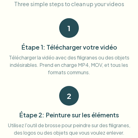
Three simple steps to clean up your videos
Flou facial en masse
Échange de visage - Vidéo
Pipelines à haut débit
Flouter n'importe quoi
1
Intelligence vidéo
Zones, politiques et révision d'entreprise
API & SDK
Étape 1: Télécharger votre vidéo
Flou vidéo par lot
Automatiser les téléchargements, tâches et webhooks
Télécharger la vidéo avec des filigranes ou des objets
Traitez plusieurs vidéos en une fois
indésirables. Prend en charge MP4, MOV, et tous les
Formulaire de contact
formats communs.
Intelligence vidéo
2
Suppression d'arrière-plan en masse
Étape 2: Peinture sur les éléments
Utilisez l'outil de brosse pour peindre sur des filigranes,
des logos ou des objets que vous voulez enlever.