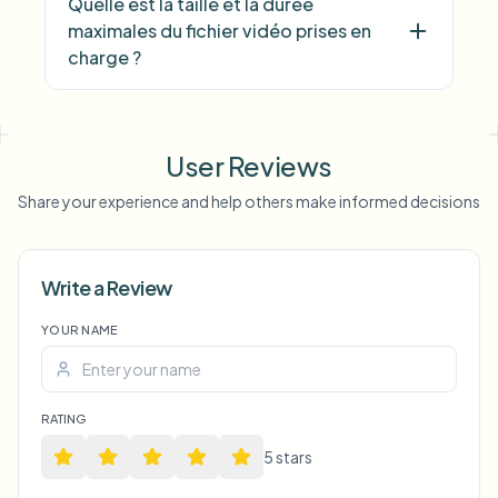
Quelle est la taille et la durée
maximales du fichier vidéo prises en
charge ?
User Reviews
Share your experience and help others make informed decisions
Write a Review
YOUR NAME
Voice Anon
RATING
5
star
s