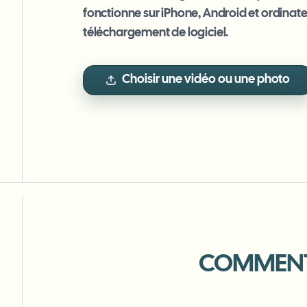
View all features
FOIA, divulgation sécurisée et rédaction
fonctionne sur iPhone, Android et ordinateu
Browse every blur tool in one place
Ecosys
téléchargement de logiciel.
FORMULAIRE DE CONTACT
Parlez-nous de volume, de conformité et d'intégrations.
Choisir une vidéo ou une photo
PRÊT POUR LE VOLUME
Catego
Formulaire de contact
Nee
Queu
BAT
COMMENT 