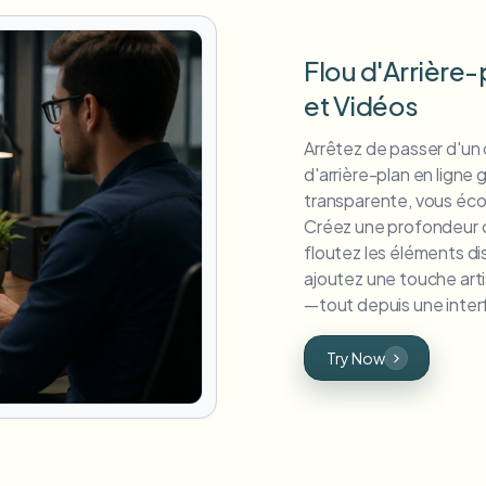
Flou d'Arrière-
et Vidéos
Arrêtez de passer d'un o
d'arrière-plan en ligne
transparente, vous éco
Créez une profondeur 
floutez les éléments di
ajoutez une touche art
—tout depuis une interf
Try Now