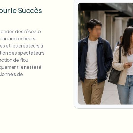
our le Succès
 bondés des réseaux
-plan accrocheurs.
es et les créateurs à
ntion des spectateurs
nction de flou
iquement la netteté
sionnels de