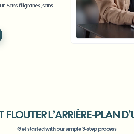
Automatiser les téléchargement
r. Sans filigranes, sans
tem
Intelligence vidéo
ÉCOSYSTÈME
BETA
Ask questions and get AI summaries
Intelligence vidéo
Rechercher et comprendre la vidéo —
ries
Ceptory
Vlogger
Moto Vlogger
Streamer
Journalist
d batch processing?
e many videos and blur in one run—for teams.
CH READY FOR TEAMS
FLOUTER L’ARRIÈRE-PLAN D’
Get started with our simple 3-step process