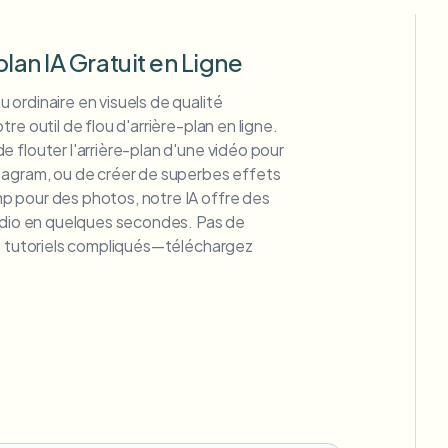
plan IA Gratuit en Ligne
ordinaire en visuels de qualité
re outil de flou d'arrière-plan en ligne.
 flouter l'arrière-plan d'une vidéo pour
tagram, ou de créer de superbes effets
 pour des photos, notre IA offre des
tudio en quelques secondes. Pas de
de tutoriels compliqués—téléchargez