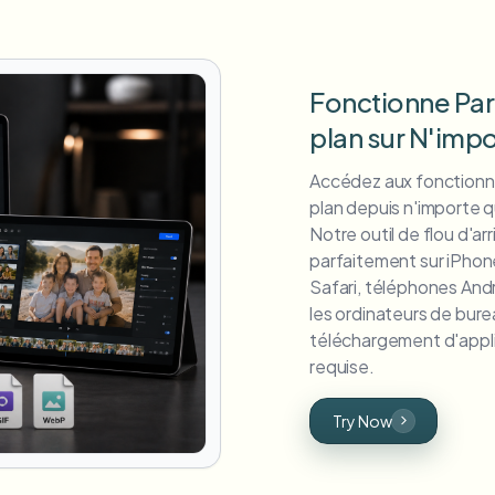
Fonctionne Part
plan sur N'impo
Accédez aux fonctionnal
plan depuis n'importe q
Notre outil de flou d'ar
parfaitement sur iPhone
Safari, téléphones Andr
les ordinateurs de bur
téléchargement d'applic
requise.
Try Now