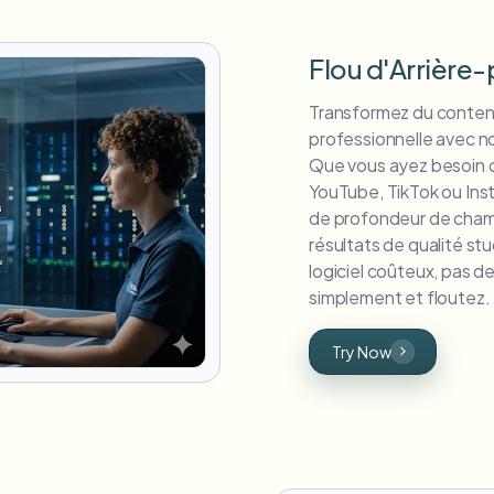
Flou d'Arrière-
Transformez du contenu 
professionnelle avec not
Que vous ayez besoin de
YouTube, TikTok ou Ins
de profondeur de champ
résultats de qualité s
logiciel coûteux, pas 
simplement et floutez.
Try Now