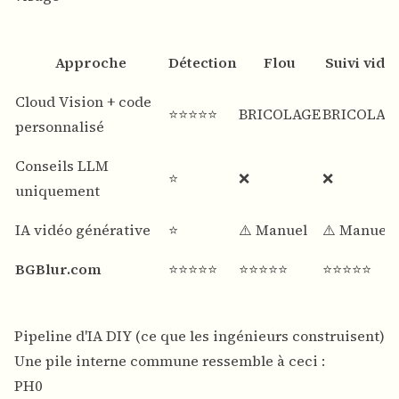
Approche
Détection
Flou
Suivi vidé
Cloud Vision + code
⭐⭐⭐⭐⭐
BRICOLAGE
BRICOLAG
personnalisé
Conseils LLM
⭐
❌
❌
uniquement
IA vidéo générative
⭐
⚠️ Manuel
⚠️ Manuel
BGBlur.com
⭐⭐⭐⭐⭐
⭐⭐⭐⭐⭐
⭐⭐⭐⭐⭐
Pipeline d'IA DIY (ce que les ingénieurs construisent)
Une pile interne commune ressemble à ceci :
PH0