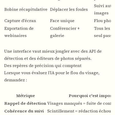
Suivi aut
Bobine récapitulative
Déplacer les foules
images
Capture d'écran
Face unique
Flou photo
Exportation de
Conférencier +
Tous les v
webinaires
galerie
seul pass
Une interface vaut mieux jongler avec des API de
détection et des éditeurs de photos séparés.
Des repères de précision qui comptent
Lorsque vous évaluez l’IA pour le flou du visage,
demandez :
Métrique
Pourquoi c'est import
Rappel de détection
Visages manqués = fuite de confid
Cohérence du suivi
Scintillement = rédaction échoué