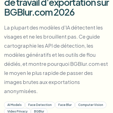
de travail d'exportation sur
Flou facial en masse
Échange de visage - Vidéo
BGBlur.com 2026
Pipelines à haut débit
Flouter n'importe quoi
Intelligence vidéo
La plupart des modèles d’IA détectent les
Zones, politiques et révision d'entreprise
visages et ne les brouillent pas. Ce guide
API & SDK
Flou vidéo par lot
Automatiser les téléchargements, tâches et webhooks
cartographie les API de détection, les
Traitez plusieurs vidéos en une fois
modèles génératifs et les outils de flou
Formulaire de contact
dédiés, et montre pourquoi BGBlur.com est
le moyen le plus rapide de passer des
Intelligence vidéo
images brutes aux exportations
Suppression d'arrière-plan en masse
anonymisées.
AI Models
Face Detection
Face Blur
Computer Vision
Video Privacy
BGBlur