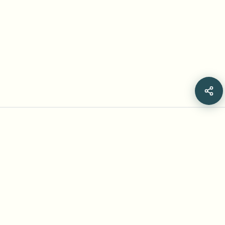
Frequently Asked Questions
Les modèles de détection de visages IA
brouillent-ils également les visages ?
Les modèles vidéo génératifs d’IA sont-ils