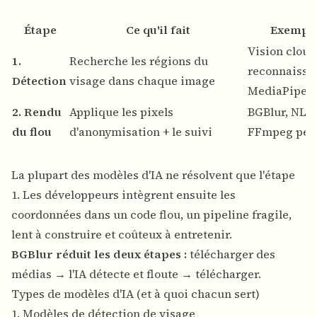
Étape
Ce qu'il fait
Exemple
Vision cloud
1.
Recherche les régions du
reconnaissa
Détection
visage dans chaque image
MediaPipe
2. Rendu
Applique les pixels
BGBlur, NLE
du flou
d'anonymisation + le suivi
FFmpeg pers
La plupart des modèles d'IA ne résolvent que l'étape
1. Les développeurs intègrent ensuite les
coordonnées dans un code flou, un pipeline fragile,
lent à construire et coûteux à entretenir.
BGBlur réduit les deux étapes :
télécharger des
médias → l'IA détecte et floute → télécharger.
Types de modèles d'IA (et à quoi chacun sert)
1. Modèles de détection de visage