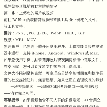
現靜態矩形飄離移動主體的情況
第一步：上傳您的照片或視頻
前往
BGBlur 的表情符號臉部替換工具
並上傳您的文件。
該工具支持：
圖片
：PNG、JPG、JPEG、WebP、HEIC、GIF
視頻
：MP4、MOV
無需賬戶，也無需下載任何應用程序。上傳功能直接在瀏覽
器中運行，支持 iPhone、Android、Windows 或 Mac。
如果您使用手機，點擊
選擇照片或視頻
從相冊中選取文件。
在桌面端，您可以直接將文件拖放到上傳區域。
文件大小限制足夠寬鬆，可處理高分辨率相機圖像和標準長
度的社交媒體短片，無需壓縮。如果您正在處理較長的錄影
——一段視頻博客、一場網絡研討會錄影或一個培訓視頻
——流程完全相同。
專業提示
：如果視頻包含不同人群的多個場景，AI 會獨立
處理每一幀，因此視頻中途出現的臉部仍會被偵測和遮蓋。