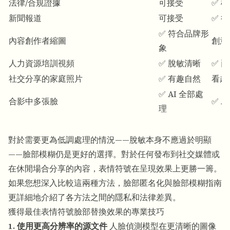
法律/合規證據
可接受
✅ 
新聞報道
可接受
✅ 
✅ 符合品牌形
內容創作者縮圖
創意
象
人力資源培訓視頻
✅ 脫敏清晰
✅ 
社交分享的家庭照片
✅ 有趣自然
看起
✅ AI 全部處
合影中多張臉
✅ A
理
對於需要更為低調處理的情況——脫敏本身不應過於明顯
——
臉部模糊
仍是更好的選擇。對於任何發布到社交媒體或
在休閒場合分享的內容，表情符號在呈現效果上更勝一籌。
如果您想深入比較這兩種方法，
臉部匿名化與臉部模糊
指南
更詳細地介紹了各方法之間的隱私和法律差異。
獲得最佳表情符號臉部替換效果的專業技巧
1. 使用更高分辨率的源文件
人臉偵測模型在更清晰的圖像