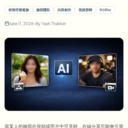
批量人脸模糊
换脸 - 视频
表情符號遮臉
臉部隱私
內容創作
視頻剪輯
BGBlur
高吞吐量流水线
模糊任何内容
June 11, 2026
•
By
Yash Thakker
视频智能
企业区域、策略和审核
API 和 SDK
批量视频模糊
自动化上传、任务和Webhook
一次处理多个视频
联系表单
视频智能
批量背景移除
當某人的臉部在視頻或照片中可見時，在線分享可能會引發