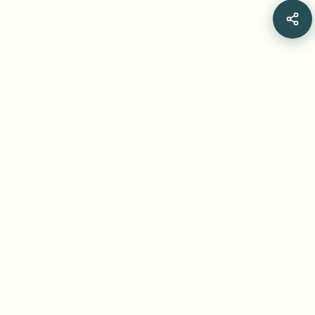
Related Articles
EBU 女子田径尊重性拍摄与敏感画面处理指南详
解 [2026]
新的女性运动员拍摄指南倡导尊重运动员、突出技术表现的
机位选择。本文详解 EBU 对跳高、撑杆跳、水平跳跃和跑
步项目的建议，并介绍编辑如何用 BGBlur 的 Blur Anything
Jul 15, 2026
•
Yash Thakker
修复已拍摄影像中的敏感区域、检查动态追踪效果，并在发
布前完成逐帧审核。