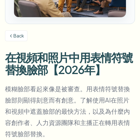
模糊车牌
校园摄像头、讲座和地区批量隐私
常见问题
模糊背景
模糊人脸
媒体与娱乐
Choose language
试映、发布和合规
博客
模糊任何内容
模糊背景
Back
零售与电商
Whitepapers
门店和仓库镜头
模糊任何内容
屏幕录制模糊
在視頻和照片中用表情符號
工具
医疗
AI Video Object Remover
GDPR合规模糊
诊所和面向患者的视频管理
替換臉部【2026年】
分类
公共部门
街头采访模糊
产品
在线模糊照片中的人脸
FOIA、安全披露和编辑
模糊臉部看起來像是被審查。用表情符號替換
游戏与直播模糊
人脸匿名化
臉部則顯得刻意而有創意。了解使用AI在照片
批量人脸匿名化
和視頻中遮蓋臉部的最快方法，以及為什麼內
语音匿名处理器
大批量、保留期和SLA
容創作者、人力資源團隊和主播正在轉用表情
批量车牌模糊
符號臉部替換。
车队、行车记录仪和停车场大规模处理
换脸 - 图片