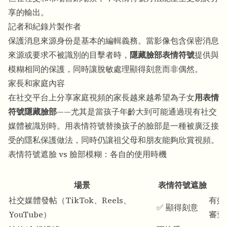
享的輸出。
記者和紀錄片製作者
保護消息來源身份是基本的編輯義務。當影像包含保密消息
來源或要求不被識別的目擊者時，
隱藏臉部表情符號
提供與
模糊相同的保護，同時讓脫敏處理顯得刻意而非偶然。
家長和家庭內容
在社交平台上分享家庭視頻的家長越來越希望為子女
用表情
符號隱藏臉部
——尤其是當孩子年齡大到可能通過現有社交
媒體被識別時。用表情符號替換孩子的臉部是一種被廣泛接
受的隱私保護做法，同時仍讓祖父母和朋友能夠欣賞視頻。
表情符號遮臉 vs 臉部模糊：各自的使用時機
場景
表情符號遮臉
社交媒體發帖（TikTok、Reels、
有效
✅ 顯得刻意
YouTube）
審查