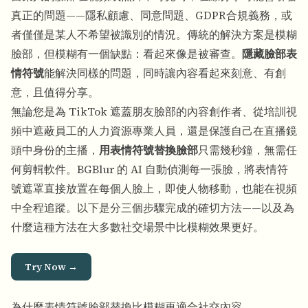
真正的問題——隱私顧慮、同意問題、GDPR合規義務，或
者僅僅是某人不希望被識別的情況。傳統的解決方案是模糊
臉部，但模糊有一個缺點：看起來像是被審查。
隱藏臉部表
情符號
能解決同樣的問題，同時讓內容看起來刻意、有創
意，且值得分享。
無論您是為 TikTok 遮蓋朋友臉部的內容創作者、從培訓視
頻中遮蔽員工的人力資源專業人員，還是保護自己在直播鏡
頭中身份的主播，
用表情符號替換臉部
只需幾秒鐘，無需任
何剪輯軟件。BGBlur 的 AI 自動偵測每一張臉，將表情符
號遮罩直接放置在每個人臉上，即使人物移動，也能在視頻
中全程追蹤。以下是分三個步驟完成的確切方法——以及為
什麼這種方法在大多數社交場景中比模糊效果更好。
Try Now →
為什麼表情符號臉部替換比模糊更適合社交內容