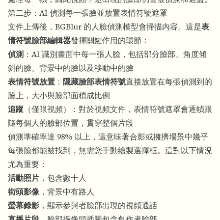
第二步：AI 偵測每一張臉並放置表情符號遮罩
文件上傳後，BGBlur 的人臉偵測模型會掃描內容。這是
表
情符號臉部編輯器
發揮關鍵作用的環節：
偵測
：AI 識別畫面中每一張人臉，包括部分臉部、角度傾
斜的臉、背景中的臉以及移動中的臉
表情符號放置
：
隱藏臉部表情符號
直接放置在每張偵測到的
臉上，大小與臉部面積成比例
追蹤
（僅限視頻）：對於視頻文件，表情符號遮罩會逐幀跟
隨每個人的臉部位置，貫穿整個片段
偵測準確率達 98% 以上，這意味著合影或擁擠場景中幾乎
每張臉都能被找到，無需您手動繪製選擇框。這對以下情況
尤為重要：
活動照片
，包含數十人
街頭影像
，背景中有路人
螢幕錄影
，顯示參與者臉部出現的視頻通話
直播片段
，臉部攝像頭插圖包含創作者臉部