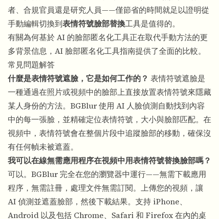
者、合規官員還是研究人員——僅節省的時間就足以證明從
手動編輯切換到
表情符號臉部替換
工具是值得的。
有關為何基於 AI 的臉部匿名化工具正在取代手動方法的更
多背景信息，
AI 臉部匿名化工具指南
提供了全面的比較。
常見問題解答
什麼是表情符號遮臉，它是如何工作的？
表情符號遮臉是
一種通過在照片或視頻中的臉部上直接放置表情符號來隱藏
某人身份的方法。BGBlur 使用 AI 人臉偵測自動找到內容
中的每一張臉，並精確定位表情符號，大小與臉部匹配。在
視頻中，表情符號會在整個片段中追蹤臉部的移動，確保沒
有任何幀未被遮蓋。
我可以在線無需應用程序在視頻中用表情符號替換臉部嗎？
可以。BGBlur 完全在您的瀏覽器中運行——無需下載應用
程序，無需註冊，處理文件無需訂閱。上傳您的視頻，讓
AI 偵測並遮蓋臉部，然後下載結果。支持 iPhone、
Android 以及包括 Chrome、Safari 和 Firefox 在內的桌