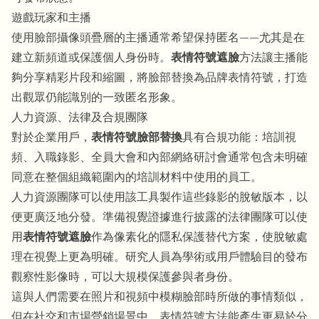
遊戲玩家和主播
使用臉部攝像頭疊層的主播通常希望保持匿名——尤其是在
建立新頻道或保護個人身份時。
表情符號遮臉
方法讓主播能
夠分享精彩片段和縮圖，將臉部替換為品牌表情符號，打造
出觀眾仍能識別的一致匿名形象。
人力資源、法律及合規團隊
對於企業用戶，
表情符號臉部替換
具有合規功能：培訓視
頻、入職錄影、全員大會和內部網絡研討會通常包含未明確
同意在整個組織範圍內的培訓材料中使用的員工。
人力資源團隊可以使用該工具製作這些錄影的脫敏版本，以
便更廣泛地分發。準備視覺證據進行披露的法律團隊可以使
用
表情符號遮臉
作為像素化的隱私保護替代方案，使脫敏處
理在視覺上更為明確。研究人員為學術或用戶體驗目的發布
觀察性影像時，可以大規模保護參與者身份。
這與人們需要
在照片和視頻中模糊臉部
時所做的事情類似，
但在社交和市場營銷場景中，表情符號方法能產生更易於分