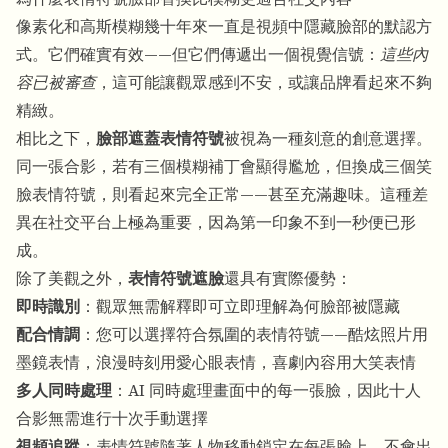
像素化和高斯模糊幾十年來一直是視頻中隱藏臉部的默認方
式。它們確實有效——但它們傳遞出一個視覺信號：
這些內
容已被審查
，這可能讓觀眾感到不安，或讓品牌看起來不夠
精緻。
相比之下，
臉部遮蓋表情符號
被視為一種刻意的創意選擇。
同一張合影，若有三個模糊補丁會顯得尷尬，但換成三個笑
臉表情符號，則看起來完全正常——甚至充滿趣味。這種差
異在社交平台上極為重要，因為第一印象不到一秒便已形
成。
除了美觀之外，
表情符號遮臉
還具有實際優勢：
即時識別
：觀眾無需解釋即可立即理解為何臉部被隱藏
配合情調
：您可以選擇符合氛圍的表情符號——酷炫照片用
墨鏡表情，浪漫時刻用愛心眼表情，喜劇內容用大笑表情
多人同時處理
：AI 同時處理畫面中的每一張臉，因此十人
合影無需進行十次手動選擇
視頻追蹤
：表情符號隨著人物移動鎖定在每張臉上，不會出