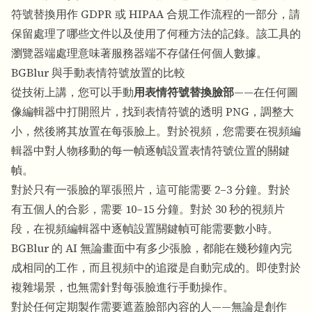
符號替換用作 GDPR 或 HIPAA 合規工作流程的一部分，請
保留處理了哪些文件以及使用了何種方法的記錄。該工具的
瀏覽器端處理意味著服務器端不存儲任何個人數據。
BGBlur 與手動表情符號放置的比較
從技術上講，您可以手動
用表情符號替換臉部
——在任何圖
像編輯器中打開照片，找到表情符號的透明 PNG，調整大
小，然後將其放置在每張臉上。對於視頻，您需要在視頻編
輯器中對人物移動的每一幀逐幀設置表情符號位置的關鍵
幀。
對於只有一張臉的單張照片，這可能需要 2–3 分鐘。對於
有五個人的合影，需要 10–15 分鐘。對於 30 秒的視頻片
段，在視頻編輯器中逐幀設置關鍵幀可能需要數小時。
BGBlur 的 AI 無論畫面中有多少張臉，都能在幾秒鐘內完
成相同的工作，而且視頻中的追蹤是自動完成的。即使對於
複雜場景，也無需針對每張臉進行手動操作。
對於任何定期製作需要遮蓋臉部內容的人——無論是創作