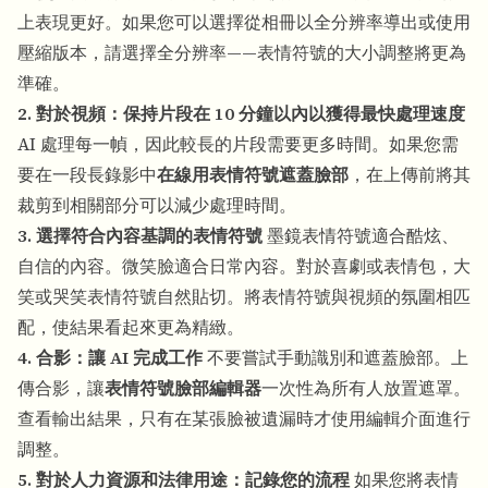
上表現更好。如果您可以選擇從相冊以全分辨率導出或使用
壓縮版本，請選擇全分辨率——表情符號的大小調整將更為
準確。
2. 對於視頻：保持片段在 10 分鐘以內以獲得最快處理速度
AI 處理每一幀，因此較長的片段需要更多時間。如果您需
要在一段長錄影中
在線用表情符號遮蓋臉部
，在上傳前將其
裁剪到相關部分可以減少處理時間。
3. 選擇符合內容基調的表情符號
墨鏡表情符號適合酷炫、
自信的內容。微笑臉適合日常內容。對於喜劇或表情包，大
笑或哭笑表情符號自然貼切。將表情符號與視頻的氛圍相匹
配，使結果看起來更為精緻。
4. 合影：讓 AI 完成工作
不要嘗試手動識別和遮蓋臉部。上
傳合影，讓
表情符號臉部編輯器
一次性為所有人放置遮罩。
查看輸出結果，只有在某張臉被遺漏時才使用編輯介面進行
調整。
5. 對於人力資源和法律用途：記錄您的流程
如果您將表情