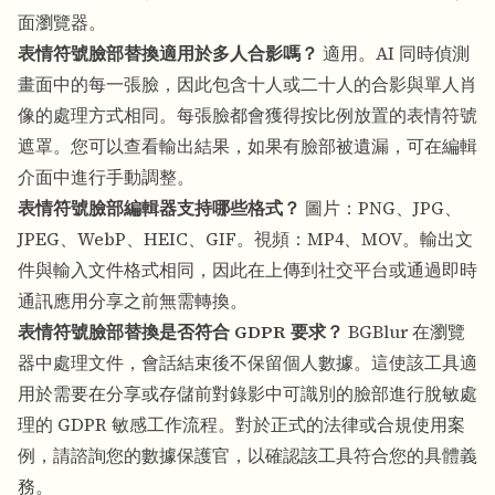
面瀏覽器。
表情符號臉部替換適用於多人合影嗎？
適用。AI 同時偵測
畫面中的每一張臉，因此包含十人或二十人的合影與單人肖
像的處理方式相同。每張臉都會獲得按比例放置的表情符號
遮罩。您可以查看輸出結果，如果有臉部被遺漏，可在編輯
介面中進行手動調整。
表情符號臉部編輯器支持哪些格式？
圖片：PNG、JPG、
JPEG、WebP、HEIC、GIF。視頻：MP4、MOV。輸出文
件與輸入文件格式相同，因此在上傳到社交平台或通過即時
通訊應用分享之前無需轉換。
表情符號臉部替換是否符合 GDPR 要求？
BGBlur 在瀏覽
器中處理文件，會話結束後不保留個人數據。這使該工具適
用於需要在分享或存儲前對錄影中可識別的臉部進行脫敏處
理的 GDPR 敏感工作流程。對於正式的法律或合規使用案
例，請諮詢您的數據保護官，以確認該工具符合您的具體義
務。