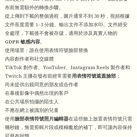
布前無需額外的轉換步驟。
從上傳到下載的整個過程，圖片通常不到 30 秒，視頻根據
文件長度需要 1–3 分鐘。輸出文件不添加水印。文件經安
全處理，下載後不會被存儲，適用於涉及真實人物的
GDPR 敏感內容
。
使用場景：誰在使用表情符號臉部替換
內容創作者和社交媒體
TikTok 創作者、YouTuber、Instagram Reels 製作者和
Twitch 主播在發布前經常需要
用表情符號遮蓋臉部
：
尚未提供出鏡同意的朋友或合作者
在幕後影像中偶然出現的客戶
在公共場所拍攝的陌生人
不應在網上被識別的兒童
使用
臉部表情符號照片編輯器
在這些臉上放置表情符號只需
幾秒鐘，無需剪輯片段或模糊尷尬的補丁，即可讓內容保持
可發布狀態。