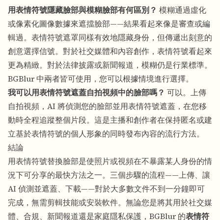
用表情符號隱藏臉部與模糊臉部有何區別？
模糊通過虛化
或像素化圖像數據來遮擋臉部——結果看起來像是審查或編
輯過。表情符號遮罩同樣有效地隱藏身份，但傳遞出刻意的
創意選擇信號。對於社交媒體和內容創作，表情符號看起來
更為精緻。對於法律披露或新聞報道，模糊仍是行業標準。
BGBlur 中兩者皆可使用，您可以根據情境進行選擇。
我可以用表情符號遮蓋自拍視頻中的臉部嗎？
可以。上傳
自拍視頻，AI 將偵測您的臉部並用表情符號遮蓋，在您移
動時全程追蹤整個片段。這是主播和創作者在保持匿名或建
立基於表情符號的個人形象的同時發布內容的流行方法。
結論
用表情符號替換臉部是使照片或視頻在不暴露某人身份的情
況下可分享的最快方法之一。三個步驟的流程——上傳、讓
AI 偵測並遮蓋、下載——對於大多數文件不到一分鐘即可
完成，無需剪輯技能或安裝軟件。無論您是將其用於社交媒
體、合規、新聞報道還是家庭隱私保護，BGBlur 的
表情符