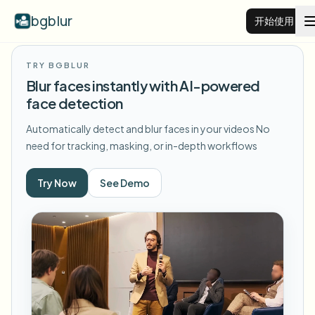
bgblur
开始使用
TRY BGBLUR
视频背景虚化
Blur faces instantly with AI-powered
face detection
价格
Automatically detect and blur faces in your videos
No
need for tracking, masking, or in-depth workflows
示例
Try Now
See Demo
功能
查看所有示例
浏览完整示例库
企业
View all features
Browse every blur tool in one place
模糊人脸
资源
模糊车牌
学校与教育