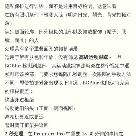
隐私保护进行训练，而不是通用目标检测。这意味着：
在所有照明条件下检测人脸（明亮日光、弱光、背光拍摄对
象）
识别侧面轮廓、部分模糊的脸部以及佩戴配饰（帽子、眼
镜、面具）的人
处理具有多个重叠面孔的拥挤场景
适用于所有肤色和年龄，没有偏见
高级运动跟踪
- 一旦
BGBlur 检测到脸部，其运动跟踪算法就会在整个视频中逐
帧跟踪该脸部。与要求您每隔几秒调整一次跟踪的手动方法
不同，即使拍摄对象出现以下情况，BGBlur 也能保持完美
的模糊覆盖：
快速穿过框架
转动他们的头（正面→侧面视图）
离相机更近或更远
暂时离开框架并返回
3 秒处理
- 在 Premiere Pro 中需要 15-30 分钟的事情在