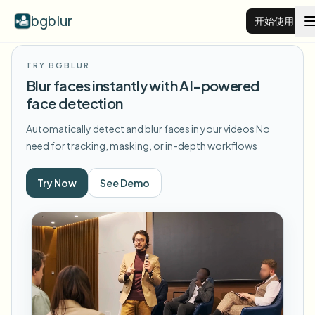
bgblur
开始使用
TRY BGBLUR
视频背景虚化
Blur faces instantly with AI-powered
face detection
价格
Automatically detect and blur faces in your videos
No
need for tracking, masking, or in-depth workflows
示例
Try Now
See Demo
功能
查看所有示例
浏览完整示例库
企业
View all features
Browse every blur tool in one place
模糊人脸
资源
模糊车牌
学校与教育