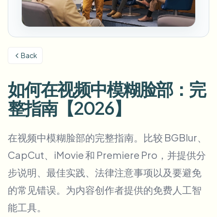
模糊车牌
校园摄像头、讲座和地区批量隐私
常见问题
模糊背景
模糊人脸
媒体与娱乐
Choose language
试映、发布和合规
博客
模糊任何内容
模糊背景
Back
零售与电商
Whitepapers
门店和仓库镜头
模糊任何内容
屏幕录制模糊
如何在视频中模糊脸部：完
工具
医疗
AI Video Object Remover
GDPR合规模糊
诊所和面向患者的视频管理
整指南【2026】
分类
公共部门
街头采访模糊
产品
在线模糊照片中的人脸
FOIA、安全披露和编辑
在视频中模糊脸部的完整指南。比较 BGBlur、
游戏与直播模糊
人脸匿名化
CapCut、iMovie 和 Premiere Pro，并提供分
批量人脸匿名化
步说明、最佳实践、法律注意事项以及要避免
语音匿名处理器
大批量、保留期和SLA
的常见错误。为内容创作者提供的免费人工智
批量车牌模糊
能工具。
车队、行车记录仪和停车场大规模处理
换脸 - 图片