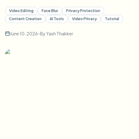
批量人脸模糊
换脸 - 视频
Video Editing
Face Blur
Privacy Protection
高吞吐量流水线
Content Creation
AI Tools
Video Privacy
Tutorial
模糊任何内容
视频智能
企业区域、策略和审核
June 10, 2026
•
By
Yash Thakker
API 和 SDK
批量视频模糊
自动化上传、任务和Webhook
一次处理多个视频
联系表单
视频智能
批量背景移除