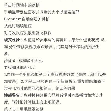
单击时间轴中的该帧
手动重新定位面罩并调整其大小以覆盖脸部
Premiere自动创建关键帧
从此时继续追踪
对每次跟踪失败重复此操作
现实检验
：即使是经验丰富的剪辑师，每分钟也要花费 15-
30 分钟来修复视频跟踪错误，尤其是对于移动的拍摄对
象。
步骤 6：模糊多个面孔
要模糊其他面孔：
1.向同一个剪辑添加第二个高斯模糊效果（是的，您可以叠
加效果） 2. 为第二张脸创建一个新蒙版 3. 重复跟踪和修正
过程 4.为其他面孔添加第三、第四等效果
性能警告
：多种模糊效果会显着减慢时间线播放和渲染速
度。预计旧计算机上会出现延迟。
第 7 步：羽毛遮罩边缘