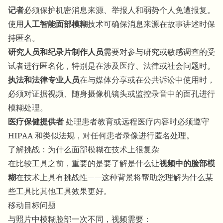
记者
必须保护机密消息来源、举报人和弱势个人免遭报复。
使用
人工智能面部模糊
技术可确保消息来源在故事讲述时保
持匿名。
研究人员和纪录片制作人员
需要对参与研究或敏感调查的受
试者进行匿名化，特别是在涉及医疗、法律或社会问题时。
执法和法律专业人员
在与媒体分享或在公共诉讼中使用时，
必须对证据视频、随身摄像机镜头或监控录音中的面孔进行
模糊处理。
医疗保健提供者
处理患者教育或远程医疗内容时必须遵守
HIPAA 和类似法规，对任何患者录像进行匿名处理。
了解挑战：为什么面部模糊在技术上很复杂
在比较工具之前，重要的是要了解是什么让
视频中的脸部模
糊
在技术上具有挑战性——这种背景将帮助您理解为什么某
些工具比其他工具效果更好。
移动目标问题
与照片中模糊脸部一次不同，视频需要：