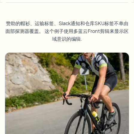
模糊车牌
校园摄像头、讲座和地区批量隐私
常见问题
模糊背景
模糊人脸
媒体与娱乐
Choose language
赞助的帽衫、运输标签、Slack通知和仓库SKU标签不单由
试映、发布和合规
博客
模糊任何内容
模糊背景
面部探测器覆盖。 这个例子使用多蓝云Front剪辑来显示区
零售与电商
Whitepapers
域意识的编辑.
门店和仓库镜头
模糊任何内容
屏幕录制模糊
工具
医疗
AI Video Object Remover
GDPR合规模糊
诊所和面向患者的视频管理
分类
公共部门
街头采访模糊
产品
在线模糊照片中的人脸
FOIA、安全披露和编辑
游戏与直播模糊
人脸匿名化
批量人脸匿名化
语音匿名处理器
大批量、保留期和SLA
批量车牌模糊
车队、行车记录仪和停车场大规模处理
换脸 - 图片