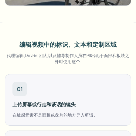
批量人脸模糊
换脸 - 视频
高吞吐量流水线
模糊任何内容
视频智能
企业区域、策略和审核
编辑视频中的标识、文本和定制区域
API 和 SDK
批量视频模糊
自动化上传、任务和Webhook
代理编辑,DevRel团队,以及辅导制作人员在PII出现于面部和板块之
一次处理多个视频
外时使用这个.
联系表单
01
视频智能
上传屏幕或行走和谈话的镜头
批量背景移除
在敏感元素不是面板或盘片的地方导入剪辑 .