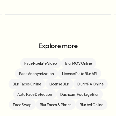
Explore more
Face Pixelate Video
Blur MOV Online
Face Anonymization
License Plate Blur API
Blur Faces Online
License Blur
Blur MP4 Online
Auto Face Detection
Dashcam Footage Blur
Face Swap
Blur Faces & Plates
Blur AVI Online