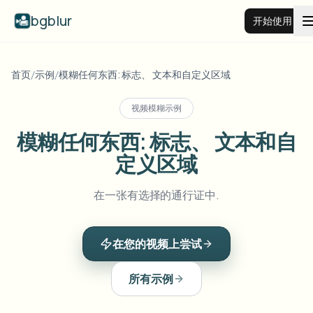
bgblur
开始使用
视频背景虚化
首页
/
示例
/
模糊任何东西: 标志、 文本和自定义区域
视频模糊示例
价格
模糊任何东西: 标志、 文本和自
定义区域
示例
在一张有选择的通行证中.
功能
查看所有示例
浏览完整示例库
在您的视频上尝试
企业
View all features
Browse every blur tool in one place
模糊人脸
所有示例
资源
模糊车牌
学校与教育