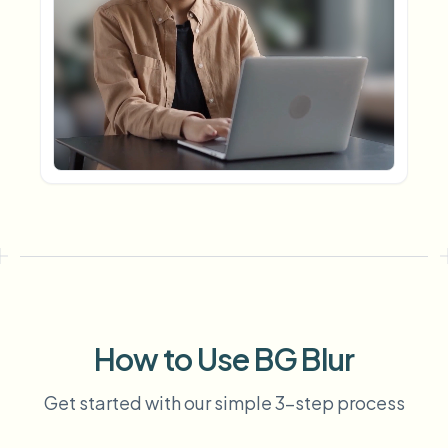
模糊车牌
校园摄像头、讲座和地区批量隐私
常见问题
模糊背景
模糊人脸
媒体与娱乐
Choose language
试映、发布和合规
博客
模糊任何内容
模糊背景
零售与电商
Whitepapers
门店和仓库镜头
模糊任何内容
屏幕录制模糊
工具
医疗
AI Video Object Remover
GDPR合规模糊
诊所和面向患者的视频管理
分类
公共部门
街头采访模糊
产品
在线模糊照片中的人脸
FOIA、安全披露和编辑
游戏与直播模糊
人脸匿名化
批量人脸匿名化
How to Use BG Blur
语音匿名处理器
大批量、保留期和SLA
Get started with our simple 3-step process
批量车牌模糊
车队、行车记录仪和停车场大规模处理
换脸 - 图片