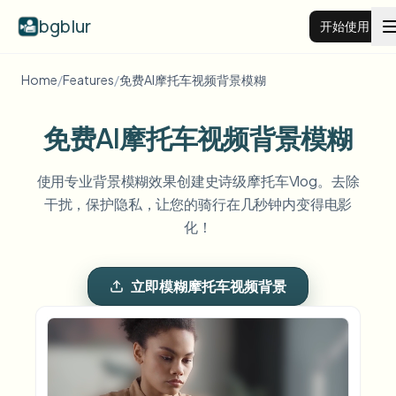
bgblur
开始使用
Home
/
Features
/
免费AI摩托车视频背景模糊
视频背景虚化
免费AI摩托车视频背景模糊
价格
使用专业背景模糊效果创建史诗级摩托车Vlog。去除
干扰，保护隐私，让您的骑行在几秒钟内变得电影
示例
化！
功能
查看所有示例
浏览完整示例库
立即模糊摩托车视频背景
企业
View all features
Browse every blur tool in one place
模糊人脸
资源
模糊车牌
学校与教育