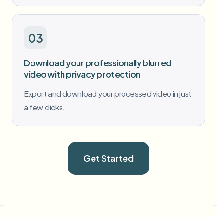
03
Download your professionally blurred
video with privacy protection
Export and download your processed video in just
a few clicks.
Get Started