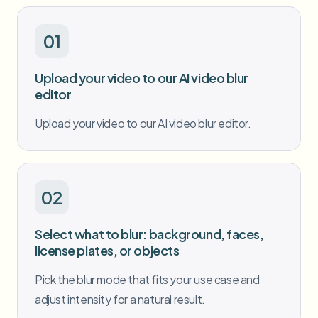
批量人脸模糊
换脸 - 视频
高吞吐量流水线
01
模糊任何内容
视频智能
企业区域、策略和审核
Upload your video to our AI video blur
editor
API 和 SDK
批量视频模糊
自动化上传、任务和Webhook
Upload your video to our AI video blur editor.
一次处理多个视频
联系表单
02
视频智能
Select what to blur: background, faces,
批量背景移除
license plates, or objects
Pick the blur mode that fits your use case and
adjust intensity for a natural result.