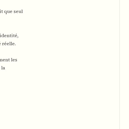
it que seul
identité,
 réelle.
ment les
 la