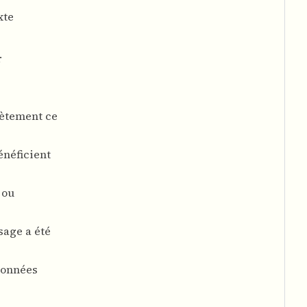
xte
r
rètement ce
énéficient
 ou
sage a été
données