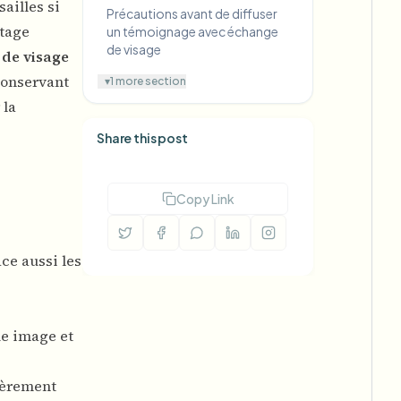
ailles si
Précautions avant de diffuser
utage
un témoignage avec échange
de visage
de visage
conservant
▾
1 more section
 la
Share this post
Copy Link
ce aussi les
ue image et
lièrement