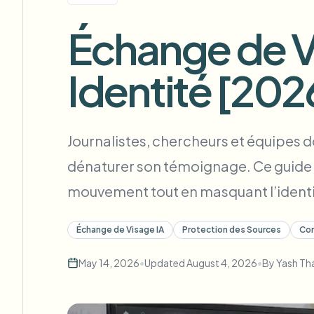
View all features
FOIA, divulgation sécurisée et rédaction
Browse every blur tool in one place
Échange de Vi
Ecosys
FORMULAIRE DE CONTACT
Identité [202
Parlez-nous de volume, de conformité et d'intégrations.
PRÊT POUR LE VOLUME
Catego
Formulaire de contact
Journalistes, chercheurs et équipes 
dénaturer son témoignage. Ce guide e
mouvement tout en masquant l’identi
Nee
Queu
Échange de Visage IA
Protection des Sources
Con
BAT
May 14, 2026
•
Updated
August 4, 2026
•
By
Yash Th