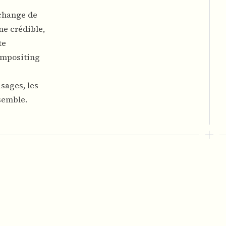
échange de
ne crédible,
te
compositing
isages
, les
semble.