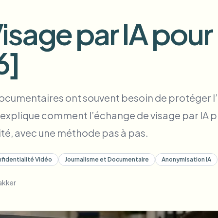
Automatiser les téléchargement
sage par IA pour
tem
Intelligence vidéo
ÉCOSYSTÈME
BETA
6]
Ask questions and get AI summaries
Intelligence vidéo
Rechercher et comprendre la vidéo —
ries
Ceptory
documentaires ont souvent besoin de protéger l’
Vlogger
Moto Vlogger
Streamer
Journalist
xplique comment l’échange de visage par IA pré
té, avec une méthode pas à pas.
d batch processing?
e many videos and blur in one run—for teams.
fidentialité Vidéo
Journalisme et Documentaire
Anonymisation IA
CH READY FOR TEAMS
akker