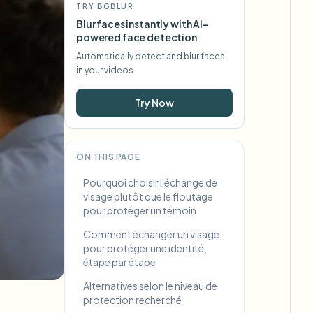
TRY BGBLUR
Blur faces instantly with AI-
powered face detection
Automatically detect and blur faces
in your videos
Try Now
ON THIS PAGE
Pourquoi choisir l'échange de
visage plutôt que le floutage
pour protéger un témoin
Comment échanger un visage
pour protéger une identité,
étape par étape
Alternatives selon le niveau de
protection recherché