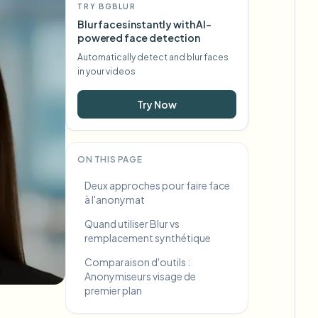
TRY BGBLUR
Blur faces instantly with AI-
powered face detection
Automatically detect and blur faces
in your videos
Try Now
ON THIS PAGE
Deux approches pour faire face
à l'anonymat
Quand utiliser Blur vs
remplacement synthétique
Comparaison d'outils :
Anonymiseurs visage de
premier plan