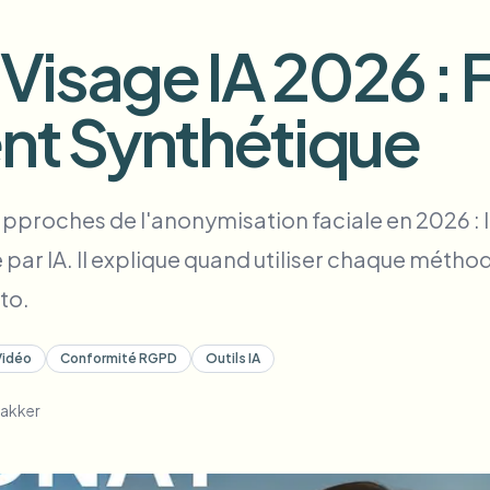
Automatiser les téléchargement
isage IA 2026 : F
tem
Intelligence vidéo
ÉCOSYSTÈME
BETA
t Synthétique
Ask questions and get AI summaries
Intelligence vidéo
Rechercher et comprendre la vidéo —
ries
Ceptory
roches de l'anonymisation faciale en 2026 : le 
Vlogger
Moto Vlogger
Streamer
Journalist
r IA. Il explique quand utiliser chaque méthode,
oto.
d batch processing?
e many videos and blur in one run—for teams.
Vidéo
Conformité RGPD
Outils IA
CH READY FOR TEAMS
hakker