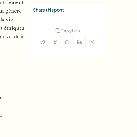
entalement
Share this post
ui génère
la vie
t éthiques.
Copy Link
ous aide à
ne
.