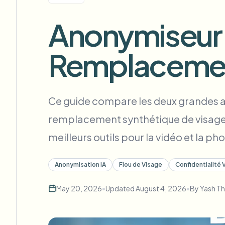
View all features
FOIA, divulgation sécurisée et rédaction
Browse every blur tool in one place
Anonymiseur V
Ecosys
FORMULAIRE DE CONTACT
Remplacemen
Parlez-nous de volume, de conformité et d'intégrations.
PRÊT POUR LE VOLUME
Catego
Formulaire de contact
Ce guide compare les deux grandes app
remplacement synthétique de visage pa
meilleurs outils pour la vidéo et la ph
Nee
Queu
Anonymisation IA
Flou de Visage
Confidentialité 
BAT
May 20, 2026
•
Updated
August 4, 2026
•
By
Yash T