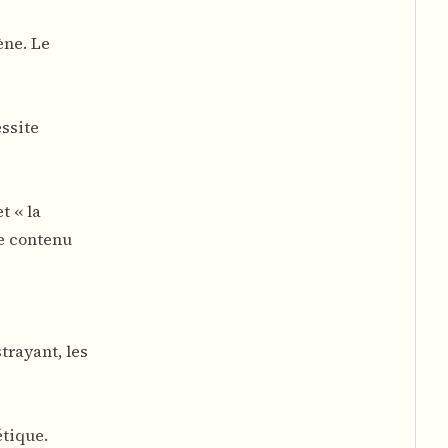
ène. Le
essite
 « la
e contenu
trayant, les
étique.