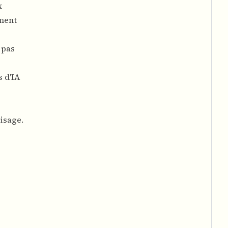
x
ement
 pas
 d'IA
isage.