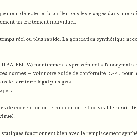
uement détecter et brouiller tous les visages dans une sc
ement un traitement individuel.
 temps réel ou plus rapide. La génération synthétique néc
IPAA, FERPA) mentionnent expressément « l'anonymat » et
à ces normes — voir notre
guide de conformité RGPD pour l
s le territoire légal plus gris.
que :
s de conception ou le contenu où le flou visible serait dis
visuel.
es statiques fonctionnent bien avec le remplacement synth