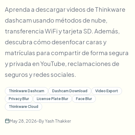
Desenfoque masivo de rostros
Aprenda a descargar videos de Thinkware
Cambio de cara - Video
Pipelines de alto rendimiento
dashcam usando métodos de nube,
Desenfocar cualquier cosa
transferencia WiFi y tarjeta SD. Además,
Inteligencia de video
Zonas empresariales, políticas y revisión
descubra cómo desenfocar caras y
API & SDK
Desenfoque de video en lote
Automatizar cargas, trabajos y webhooks
matrículas para compartir de forma segura
Procesa muchos vídeos de una vez
y privada en YouTube, reclamaciones de
Formulario de contacto
seguros y redes sociales.
Inteligencia de video
Thinkware Dashcam
Dashcam Download
Video Export
Privacy Blur
License Plate Blur
Face Blur
Eliminación de fondo en masa
Thinkware Cloud
May 28, 2026
•
By
Yash Thakker