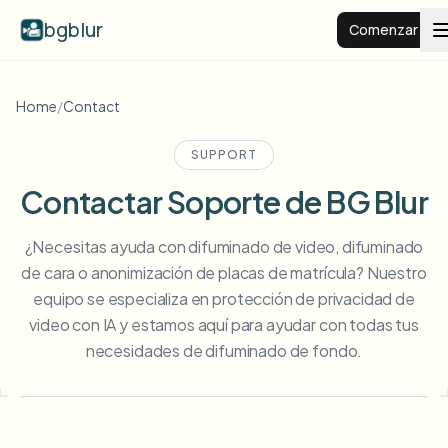
bgblur
Comenzar
Fondo desenfocado
Home
/
Contact
SUPPORT
Precios
Contactar Soporte de BG Blur
Ejemplos
¿Necesitas ayuda con difuminado de video, difuminado
de cara o anonimización de placas de matrícula? Nuestro
Funciones
Ver todos los ejemplos
equipo se especializa en protección de privacidad de
Explorar la biblioteca completa de ejemplos
video con IA y estamos aquí para ayudar con todas tus
necesidades de difuminado de fondo.
Empresas
View all features
Browse every blur tool in one place
Desenfocar rostro
Recursos
Desenfocar matrícula
Escuelas y educación