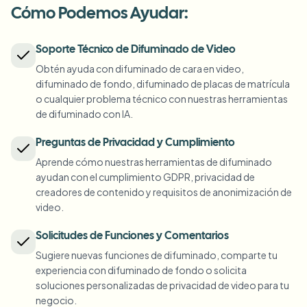
Desenfocar matrícula
Cámaras de campus, conferencias y privacidad del distrito
Cómo Podemos Ayudar:
Preguntas frecuentes
Desenfocar fondo
Desenfocar rostro
Medios y entretenimiento
Choose language
Soporte Técnico de Difuminado de Video
Proyecciones, lanzamientos y cumplimiento
Blog
Desenfocar cualquier cosa
Desenfocar fondo
Obtén ayuda con difuminado de cara en video,
Comercio minorista y electrónico
difuminado de fondo, difuminado de placas de matrícula
Whitepapers
Imágenes de tiendas y almacenes
Desenfocar cualquier cosa
o cualquier problema técnico con nuestras herramientas
Desenfoque de grabación de pantalla
de difuminado con IA.
Herramientas
Sanidad
AI Video Object Remover
Desenfoque de cumplimiento GDPR
Gestión de vídeo clínico y orientado al paciente
Preguntas de Privacidad y Cumplimiento
Categoría
Aprende cómo nuestras herramientas de difuminado
Sector público
Entrevista callejera de vlogger
ayudan con el cumplimiento GDPR, privacidad de
Productos
Blur Caras en Fotos
FOIA, divulgación segura y redacción
creadores de contenido y requisitos de anonimización de
Desenfoque en gaming y stream
video.
Anonimización de rostros
Anonimización masiva de rostros
Solicitudes de Funciones y Comentarios
Anonimizador de Voz
Lotes de volumen, retención y SLAs
Sugiere nuevas funciones de difuminado, comparte tu
experiencia con difuminado de fondo o solicita
Desenfoque masivo de matrículas
soluciones personalizadas de privacidad de video para tu
Flotas, dashcam y aparcamiento a escala
Cambio de cara - Imagen
negocio.