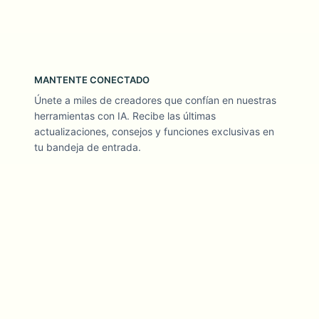
MANTENTE CONECTADO
Únete a miles de creadores que confían en nuestras
herramientas con IA. Recibe las últimas
actualizaciones, consejos y funciones exclusivas en
tu bandeja de entrada.
Herramientas de video con IA centradas en la privacidad y
confiables para creadores
SÍGUENOS
EMPRESA
PRODUCTO
Sobre nosotros
Productos