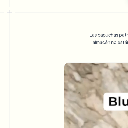
View all features
FOIA, divulgación segura y redacción
Browse every blur tool in one place
FORMULARIO DE CONTACTO
Ecosys
Hable con nosotros sobre volumen, cumplimiento e integra
Las capuchas patro
LISTO PARA VOLUMEN
almacén no están 
Formulario de contacto
Catego
Nee
Queu
BAT