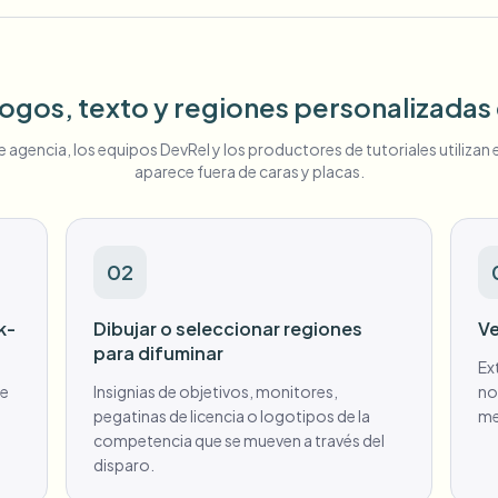
ogos, texto y regiones personalizadas
e agencia, los equipos DevRel y los productores de tutoriales utilizan 
aparece fuera de caras y placas.
02
k-
Dibujar o seleccionar regiones
Ve
para difuminar
Ex
le
Insignias de objetivos, monitores,
no
pegatinas de licencia o logotipos de la
me
competencia que se mueven a través del
disparo.