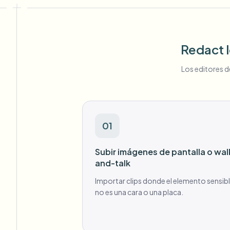
Redact l
Los editores d
01
Subir imágenes de pantalla o wal
and-talk
Importar clips donde el elemento sensib
no es una cara o una placa.