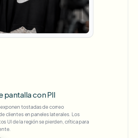
pantalla con PII
s exponen tostadas de correo
e clientes en paneles laterales. Los
 UI de la región se pierden, crítica para
iente.