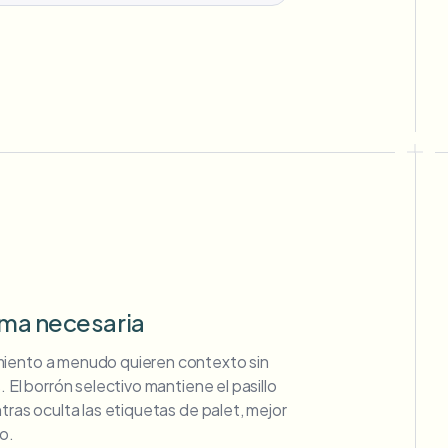
ima necesaria
miento a menudo quieren contexto sin
. El borrón selectivo mantiene el pasillo
tras oculta las etiquetas de palet, mejor
o.