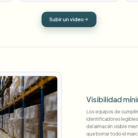
Subir un video
Visibilidad mín
Los equipos de cumpli
identificadores legibles
del almacén visible mien
que borrar todo el marc