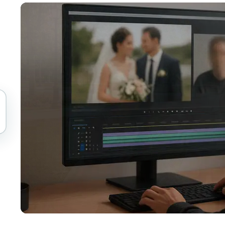
Автоматизация загрузок, зада
tem
Видеоаналитика
ЭКОСИСТЕМА
BETA
Ask questions and get AI summaries
ниям и
Видеоаналитика
Поиск и анализ видео — Ceptory
ries
Vlogger
Moto Vlogger
Streamer
Journalist
d batch processing?
e many videos and blur in one run—for teams.
CH READY FOR TEAMS