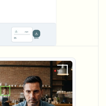
.mp4
78%
···