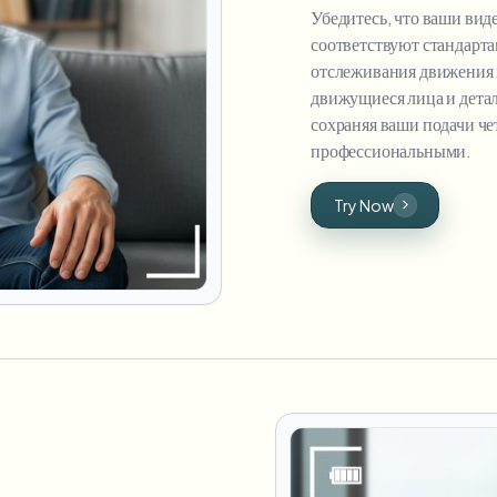
Убедитесь, что ваши ви
соответствуют стандарт
отслеживания движения 
движущиеся лица и детал
сохраняя ваши подачи ч
профессиональными.
Try Now