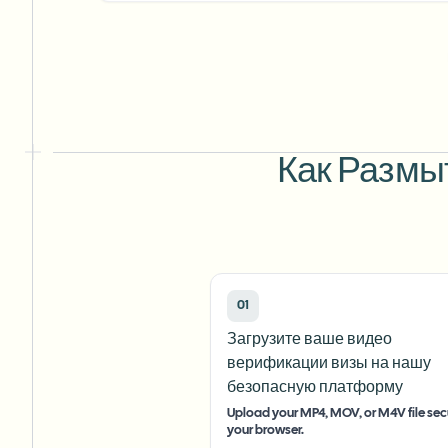
Как Размы
01
Загрузите ваше видео
верификации визы на нашу
безопасную платформу
Upload your MP4, MOV, or M4V file secu
your browser.