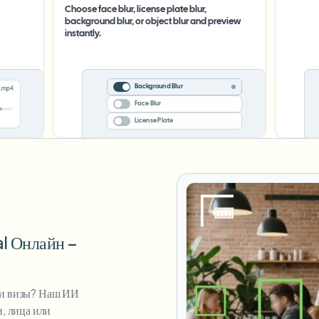
Choose face blur, license plate blur,
background blur, or object blur and preview
instantly.
Background Blur
.mp4
Face Blur
License Plate
l Онлайн –
ии визы? Наш ИИ
, лица или