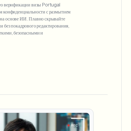
део верификации визы Portugal
ам конфиденциальности с размытием
на основе ИИ. Плавно скрывайте
и без покадрового редактирования,
еткими, безопасными и