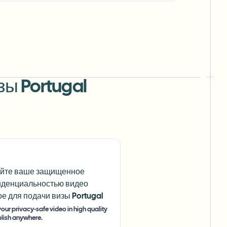
ы Portugal
йте ваше защищенное
денциальностью видео
ое для подачи визы Portugal
our privacy-safe video in high quality
lish anywhere.