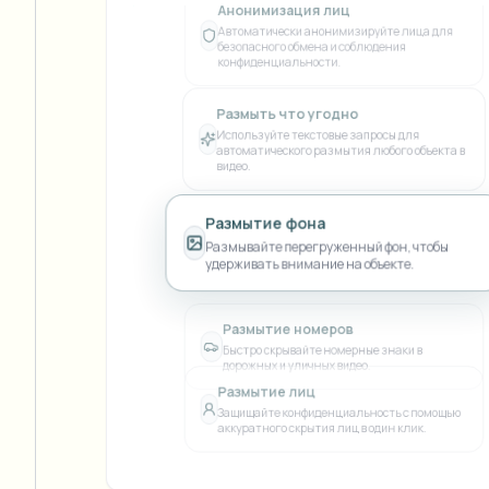
Анонимизация лиц
View all features
FOIA, безопасное раскрытие и редактирование
Автоматически анонимизируйте лица для
Browse every blur tool in one place
безопасного обмена и соблюдения
Ecosys
конфиденциальности.
ФОРМА ОБРАТНОЙ СВЯЗИ
Размыть что угодно
Поговорите с нами об объёмах, соответствии требова
Используйте текстовые запросы для
интеграциях.
автоматического размытия любого объекта в
видео.
ГОТОВО К РАБОТЕ
Catego
Размытие фона
Форма обратной связи
Размывайте перегруженный фон, чтобы
удерживать внимание на объекте.
Nee
Размытие номеров
Queu
Быстро скрывайте номерные знаки в
дорожных и уличных видео.
BAT
Размытие лиц
Защищайте конфиденциальность с помощью
аккуратного скрытия лиц в один клик.