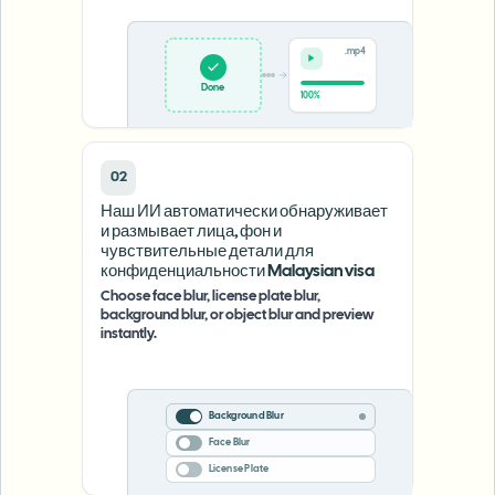
.mp4
Done
100%
02
Наш ИИ автоматически обнаруживает
и размывает лица, фон и
чувствительные детали для
конфиденциальности Malaysian visa
Choose face blur, license plate blur,
background blur, or object blur and preview
instantly.
Background Blur
Face Blur
License Plate