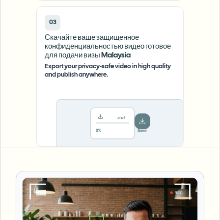
03
Скачайте ваше защищенное
конфиденциальностью видео готовое
для подачи визы Malaysia
Export your privacy-safe video in high quality
and publish anywhere.
.mp4
78%
···