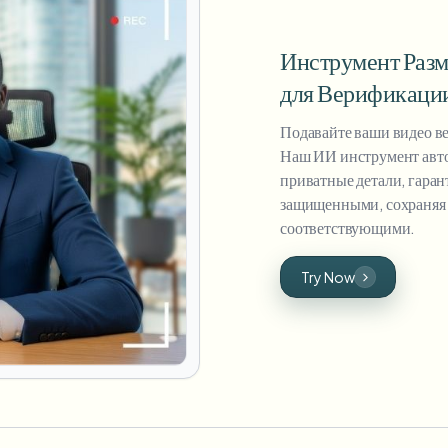
Инструмент Раз
для Верификаци
Подавайте ваши видео в
Наш ИИ инструмент авто
приватные детали, гаран
защищенными, сохраняя 
соответствующими.
Try Now