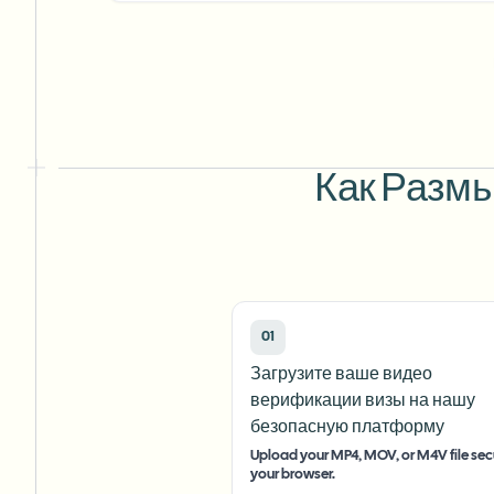
Как Размы
01
Загрузите ваше видео
верификации визы на нашу
безопасную платформу
Upload your MP4, MOV, or M4V file secu
your browser.