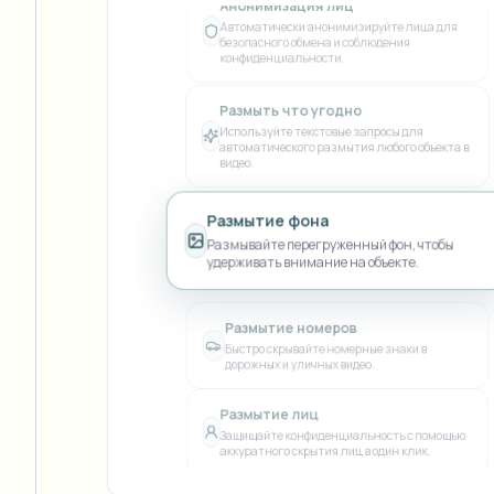
Анонимизация лиц
View all features
FOIA, безопасное раскрытие и редактирование
Автоматически анонимизируйте лица для
Browse every blur tool in one place
безопасного обмена и соблюдения
Ecosys
конфиденциальности.
ФОРМА ОБРАТНОЙ СВЯЗИ
Размыть что угодно
Поговорите с нами об объёмах, соответствии требова
Используйте текстовые запросы для
интеграциях.
автоматического размытия любого объекта в
видео.
ГОТОВО К РАБОТЕ
Catego
Размытие фона
Форма обратной связи
Размывайте перегруженный фон, чтобы
удерживать внимание на объекте.
Nee
Размытие номеров
Queu
Быстро скрывайте номерные знаки в
дорожных и уличных видео.
BAT
Размытие лиц
Защищайте конфиденциальность с помощью
аккуратного скрытия лиц в один клик.