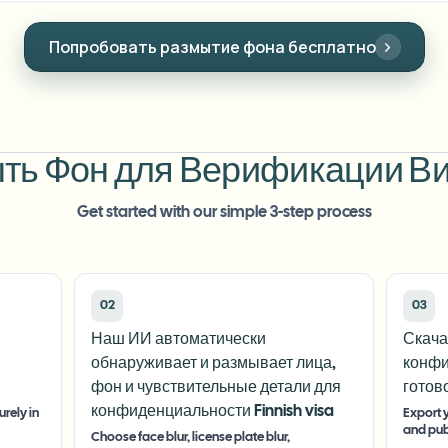
Попробовать размытие фона бесплатно
ть Фон для Верификации Ви
Get started with our simple 3-step process
02
03
Наш ИИ автоматически
Скача
обнаруживает и размывает лица,
конфи
фон и чувствительные детали для
готов
конфиденциальности Finnish visa
rely in
Export y
and pub
Choose face blur, license plate blur,