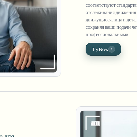
соответствуют стандарт
отслеживания движения 
движущиеся лица и детал
сохраняя ваши подачи ч
профессиональными.
Try Now
е для