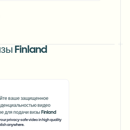
зы Finland
йте ваше защищенное
денциальностью видео
ое для подачи визы Finland
our privacy-safe video in high quality
lish anywhere.