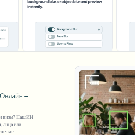
background blur, or object blur and preview
instantly.
Background Blur
.mp4
Face Blur
License Plate
 Онлайн –
ии визы? Наш ИИ
, лица или
спечьте