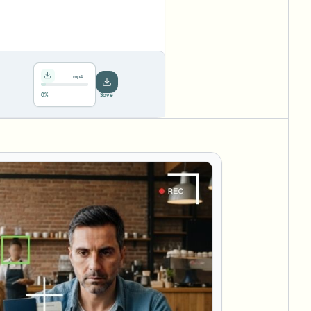
.mp4
78%
···