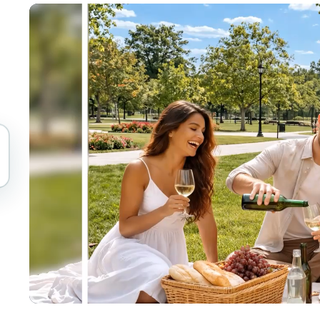
Автоматизация загрузок, зада
tem
Видеоаналитика
ЭКОСИСТЕМА
BETA
Ask questions and get AI summaries
ниям и
Видеоаналитика
Поиск и анализ видео — Ceptory
ries
Vlogger
Moto Vlogger
Streamer
Journalist
d batch processing?
e many videos and blur in one run—for teams.
CH READY FOR TEAMS