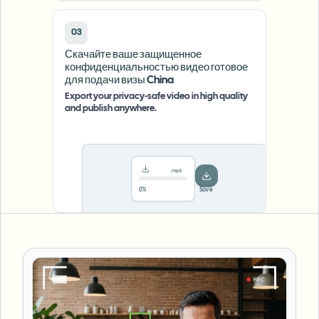
03
Скачайте ваше защищенное
конфиденциальностью видео готовое
для подачи визы China
Export your privacy-safe video in high quality
and publish anywhere.
.mp4
78%
···