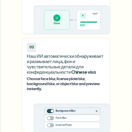
.mp4
Done
100%
02
Наш ИИ автоматически обнаруживает
и размывает лица, фон и
чувствительные детали для
конфиденциальности Chinese visa
Choose face blur, license plate blur,
background blur, or object blur and preview
instantly.
Background Blur
Face Blur
License Plate