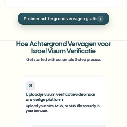
Bulk gezichtsvervaging
Gezicht wisselen - Video
Hoge doorvoer pipelines
Gezicht vervagen
Probeer achtergrond vervagen gratis
Bescherm identiteiten met een zuiver
Alles vervagen
gezichtsmasker in één klik.
Video-intelligentie
Enterprise-zones, beleid en beoordeling
API & SDK
Hoe Achtergrond Vervagen voor
Batch video vervagen
Uploads, taken en webhooks automatiseren
Israel Visum Verificatie
Verwerk veel video’s in één keer
Get started with our simple 3-step process
Contactformulier
Video-intelligentie
01
Upload je visum verificatievideo naar
Achtergrondverwijdering in bulk
ons veilige platform
Upload your MP4, MOV, or M4V file securely in
your browser.