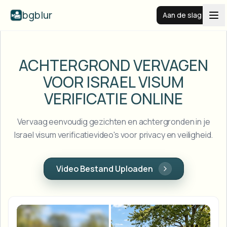
bgblur
Aan de slag
Videoachtergrond vervagen
ACHTERGROND VERVAGEN
VOOR ISRAEL
VISUM
Prijzen
VERIFICATIE ONLINE
Voorbeelden
Vervaag eenvoudig gezichten en achtergronden in je
Israel visum verificatievideo's voor privacy en veiligheid.
Functies
Alle voorbeelden bekijken
Blader door de volledige voorbeeldenbibliotheek
Video Bestand Uploaden
Zakelijk
View all features
Browse every blur tool in one place
Gezicht vervagen
Bronnen
Kenteken vervagen
Scholen & onderwijs