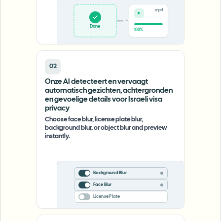
.mp4
Done
100%
02
Onze AI detecteert en vervaagt
automatisch gezichten, achtergronden
en gevoelige details voor Israeli visa
privacy
Choose face blur, license plate blur,
background blur, or object blur and preview
instantly.
Background Blur
Face Blur
License Plate