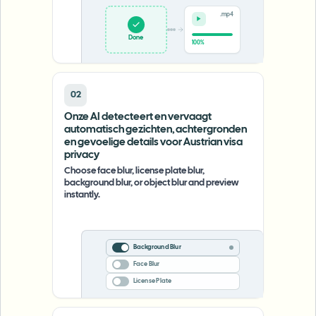
.mp4
Done
100%
02
Onze AI detecteert en vervaagt
automatisch gezichten, achtergronden
en gevoelige details voor Austrian visa
privacy
Choose face blur, license plate blur,
background blur, or object blur and preview
instantly.
Background Blur
Face Blur
License Plate