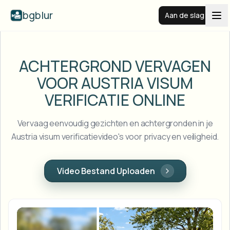
bgblur
Aan de slag
Videoachtergrond vervagen
ACHTERGROND VERVAGEN
VOOR AUSTRIA
VISUM
Prijzen
VERIFICATIE ONLINE
Voorbeelden
Vervaag eenvoudig gezichten en achtergronden in je
Austria visum verificatievideo's voor privacy en veiligheid.
Functies
Alle voorbeelden bekijken
Blader door de volledige voorbeeldenbibliotheek
Video Bestand Uploaden
Zakelijk
View all features
Browse every blur tool in one place
Gezicht vervagen
Bronnen
Kenteken vervagen
Scholen & onderwijs