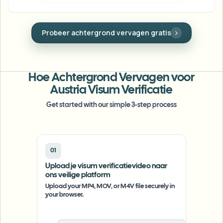
Bulk gezichtsvervaging
Gezicht wisselen - Video
Hoge doorvoer pipelines
Gezicht vervagen
Probeer achtergrond vervagen gratis
Bescherm identiteiten met een zuiver
Alles vervagen
gezichtsmasker in één klik.
Video-intelligentie
Enterprise-zones, beleid en beoordeling
API & SDK
Hoe Achtergrond Vervagen voor
Batch video vervagen
Uploads, taken en webhooks automatiseren
Austria Visum Verificatie
Verwerk veel video’s in één keer
Get started with our simple 3-step process
Contactformulier
Video-intelligentie
01
Upload je visum verificatievideo naar
Achtergrondverwijdering in bulk
ons veilige platform
Upload your MP4, MOV, or M4V file securely in
your browser.