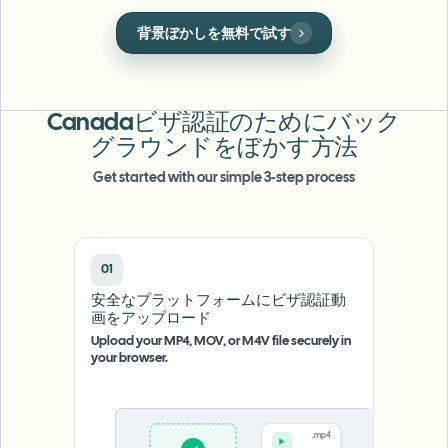
一括顔ぼかし
顔ぼかし
顔交換 - 動画
背景ぼかしを無料で試す
ワンクリックで綺麗に顔をマスキングし、個人情
高スループットパイプライン
報を保護します。
何でもぼかす
ビデオインテリジェンス
企業ゾーン、ポリシー、レビュー
Canadaビザ認証のためにバック
API & SDK
グラウンドをぼかす方法
一括動画ぼかし
アップロード、ジョブ、ウェブフックを自動化
Get started with our simple 3-step process
複数の動画をまとめて処理
お問い合わせフォーム
01
ビデオインテリジェンス
安全なプラットフォームにビザ認証動
画をアップロード
一括背景除去
Upload your MP4, MOV, or M4V file securely in
your browser.
.mp4