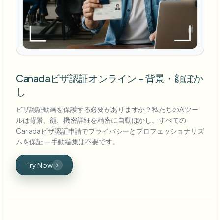
Canadaビザ認証オンライン – 背景・顔ぼか
し
ビザ認証動画を保護する必要がありますか？私たちのAIツー
ルは背景、顔、機密詳細を精密に自動ぼかし。すべての
Canadaビザ認証申請でプライバシーとプロフェッショナリズ
ムを保証 — 手動編集は不要です。
Try Now