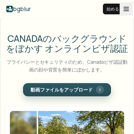
bgblur
始める
動画背景ぼかし
CANADAのバックグラウンド
をぼかす
オンラインビザ認証
料金
プライバシーとセキュリティのため、Canadaビザ認証動
例
画の顔や背景を簡単にぼかします。
機能
すべての例を見る
動画ファイルをアップロード
サンプルライブラリ全体を閲覧する
エンタープライズ
View all features
Browse every blur tool in one place
顔をぼかす
リソース
ナンバープレートをぼかす
学校・教育