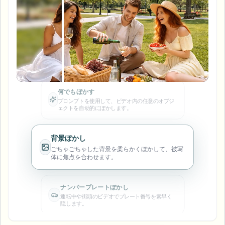
ナンバープレートをぼかす
キャンパスカメラ、講義、地区の一括プライバシー
FAQ
背景をぼかす
顔をぼかす
メディア・エンターテインメント
Choose language
試写、リリース、コンプライアンス
ブログ
何でもぼかす
顔の匿名化
背景をぼかす
プライバシー保護に準拠した共有のために、顔を
小売・EC
自動的に匿名化します。
Whitepapers
店舗・倉庫の映像
何でもぼかす
スクリーン録画のぼかし
ツール
医療
何でもぼかす
AI Video Object Remover
GDPRコンプライアンスぼかし
プロンプトを使用して、ビデオ内の任意のオブジ
クリニックと患者向けビデオガバナンス
ェクトを自动的にぼかします。
カテゴリ
公共部門
ストリートインタビューぼかし
製品
写真の顔をオンラインでぼかす
FOIA、安全な開示、編集
背景ぼかし
ゲーム＆配信ぼかし
ごちゃごちゃした背景を柔らかくぼかして、被写
顔の匿名化
体に焦点を合わせます。
一括顔の匿名化
ボイスアノニマイザー
大量バッチ、保持、SLA
ナンバープレートぼかし
運転中や街頭のビデオでプレート番号を素早く
一括ナンバープレートぼかし
隠します。
フリート、ドライブレコーダー、駐車場を大規模に
顔交換 - 画像