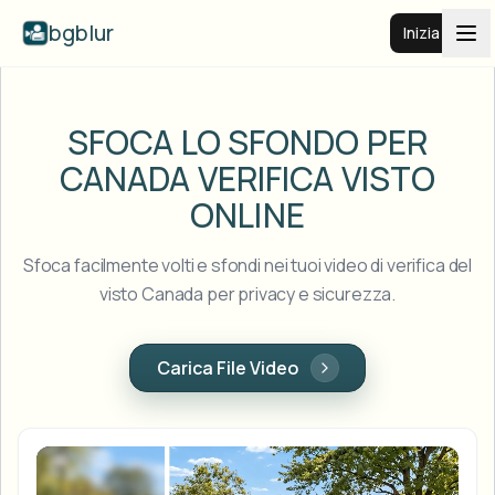
bgblur
Inizia
Sfocatura sfondo video
SFOCA LO SFONDO PER
CANADA
VERIFICA VISTO
Prezzi
ONLINE
Esempi
Sfoca facilmente volti e sfondi nei tuoi video di verifica del
visto Canada per privacy e sicurezza.
Funzionalità
Vedi tutti gli esempi
Sfoglia l'intera libreria di esempi
Carica File Video
Aziende
View all features
Browse every blur tool in one place
Sfoca il viso
Risorse
Sfoca targa
Scuole e istruzione