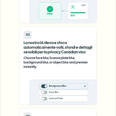
.mp4
Done
100%
02
La nostra IA rileva e sfoca
automaticamente volti, sfondi e dettagli
sensibili per la privacy Canadian visa
Choose face blur, license plate blur,
background blur, or object blur and preview
instantly.
Background Blur
Face Blur
License Plate