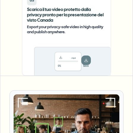
03
Scarica il tuo video protetto dalla
privacy pronto per la presentazione del
visto Canada
Export your privacy-safe video in high quality
and publish anywhere.
.mp4
78%
···