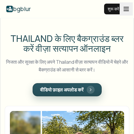
bgblur
शुरू करें
वीडियो बैकग्राउंड ब्लर
THAILAND के लिए बैकग्राउंड ब्लर
करें
वीज़ा सत्यापन ऑनलाइन
कीमतें
निजता और सुरक्षा के लिए अपने Thailand वीज़ा सत्यापन वीडियो में चेहरे और
उदाहरण
बैकग्राउंड को आसानी से ब्लर करें।
फीचर्स
सभी उदाहरण देखें
वीडियो फ़ाइल अपलोड करें
पूरी उदाहरण लाइब्रेरी ब्राउज़ करें
एंटरप्राइज़
View all features
Browse every blur tool in one place
चेहरा ब्लर
संसाधन
लाइसेंस प्लेट ब्लर
स्कूल और शिक्षा