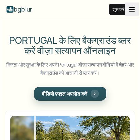
bgblur
शुरू करें
वीडियो बैकग्राउंड ब्लर
PORTUGAL के लिए बैकग्राउंड ब्लर
करें
वीज़ा सत्यापन ऑनलाइन
कीमतें
निजता और सुरक्षा के लिए अपने Portugal वीज़ा सत्यापन वीडियो में चेहरे और
उदाहरण
बैकग्राउंड को आसानी से ब्लर करें।
फीचर्स
सभी उदाहरण देखें
वीडियो फ़ाइल अपलोड करें
पूरी उदाहरण लाइब्रेरी ब्राउज़ करें
एंटरप्राइज़
View all features
Browse every blur tool in one place
चेहरा ब्लर
संसाधन
लाइसेंस प्लेट ब्लर
स्कूल और शिक्षा