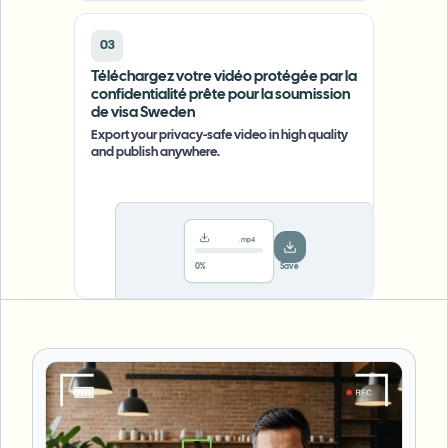
03
Téléchargez votre vidéo protégée par la
confidentialité prête pour la soumission
de visa Sweden
Export your privacy-safe video in high quality
and publish anywhere.
.mp4
78%
···