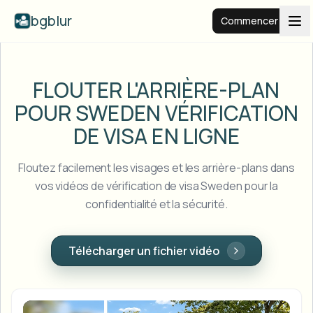
bgblur
Commencer
Arrière-plan flou
FLOUTER L'ARRIÈRE-PLAN
POUR SWEDEN
VÉRIFICATION
Tarifs
DE VISA EN LIGNE
Exemples
Floutez facilement les visages et les arrière-plans dans
vos vidéos de vérification de visa Sweden pour la
confidentialité et la sécurité.
Fonctionnalités
Voir tous les exemples
Parcourir toute la bibliothèque d'exemples
Entreprise
View all features
Télécharger un fichier vidéo
Browse every blur tool in one place
Flouter le visage
Ressources
Flouter la plaque
Écoles et éducation