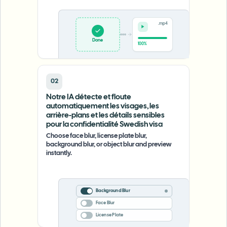
.mp4
Done
100%
02
Notre IA détecte et floute
automatiquement les visages, les
arrière-plans et les détails sensibles
pour la confidentialité Swedish visa
Choose face blur, license plate blur,
background blur, or object blur and preview
instantly.
Background Blur
Face Blur
License Plate