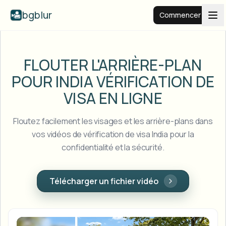
bgblur
Commencer
Arrière-plan flou
FLOUTER L'ARRIÈRE-PLAN
POUR INDIA
VÉRIFICATION DE
Tarifs
VISA EN LIGNE
Exemples
Floutez facilement les visages et les arrière-plans dans
vos vidéos de vérification de visa India pour la
confidentialité et la sécurité.
Fonctionnalités
Voir tous les exemples
Parcourir toute la bibliothèque d'exemples
Entreprise
View all features
Télécharger un fichier vidéo
Browse every blur tool in one place
Flouter le visage
Ressources
Flouter la plaque
Écoles et éducation