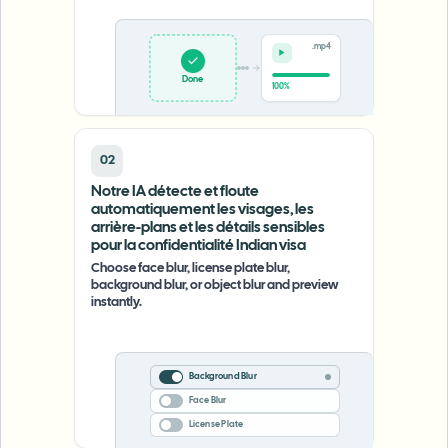
.mp4
Done
100%
02
Notre IA détecte et floute
automatiquement les visages, les
arrière-plans et les détails sensibles
pour la confidentialité Indian visa
Choose face blur, license plate blur,
background blur, or object blur and preview
instantly.
Background Blur
Face Blur
License Plate