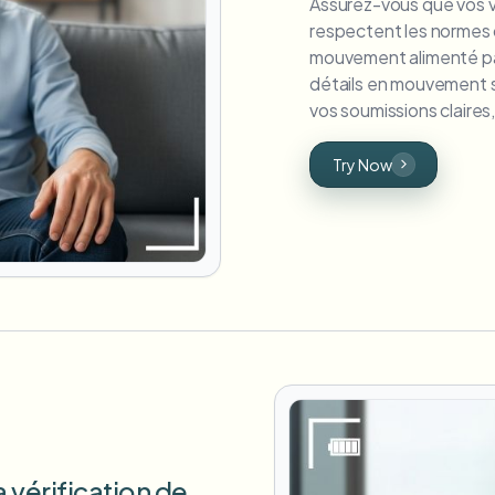
Assurez-vous que vos vi
respectent les normes d
mouvement alimenté par
détails en mouvement s
vos soumissions claires
Try Now
 vérification de