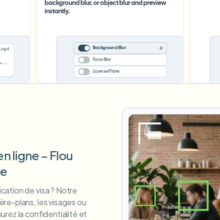
background blur, or object blur and preview
instantly.
Background Blur
.mp4
Face Blur
License Plate
en ligne – Flou
ge
ication de visa ? Notre
ière-plans, les visages ou
urez la confidentialité et