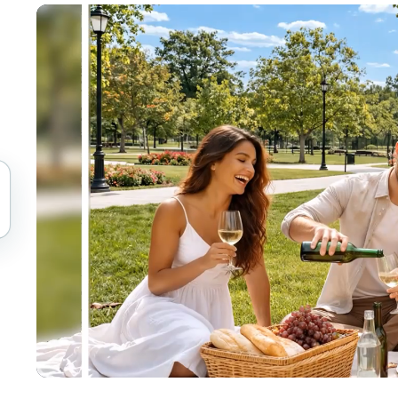
Automatiser les téléchargement
tem
Intelligence vidéo
ÉCOSYSTÈME
BETA
Ask questions and get AI summaries
Intelligence vidéo
Rechercher et comprendre la vidéo —
ries
Ceptory
Vlogger
Moto Vlogger
Streamer
Journalist
d batch processing?
e many videos and blur in one run—for teams.
CH READY FOR TEAMS