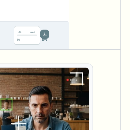
.mp4
78%
···