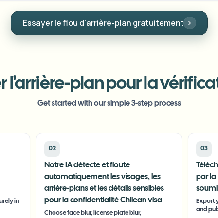
Essayer le flou d'arrière-plan gratuitement
'arrière-plan pour la vérifica
Get started with our simple 3-step process
02
03
Notre IA détecte et floute
Téléc
automatiquement les visages, les
par la
arrière-plans et les détails sensibles
soumis
pour la confidentialité Chilean visa
rely in
Export y
and pub
Choose face blur, license plate blur,