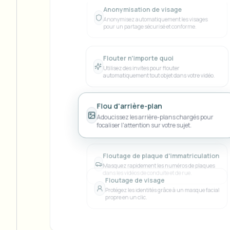
Anonymisation de visage
View all features
FOIA, divulgation sécurisée et rédaction
Anonymisez automatiquement les visages
Browse every blur tool in one place
Ecosys
pour un partage sécurisé et conforme.
FORMULAIRE DE CONTACT
Flouter n'importe quoi
Parlez-nous de volume, de conformité et d'intégrations.
Utilisez des invites pour flouter
automatiquement tout objet dans votre vidéo.
PRÊT POUR LE VOLUME
Catego
Formulaire de contact
Flou d'arrière-plan
Adoucissez les arrière-plans chargés pour
focaliser l'attention sur votre sujet.
Nee
Floutage de plaque d'immatriculation
Queu
Masquez rapidement les numéros de plaques
dans les vidéos de conduite et de rue.
BAT
Floutage de visage
Protégez les identités grâce à un masque facial
propre en un clic.