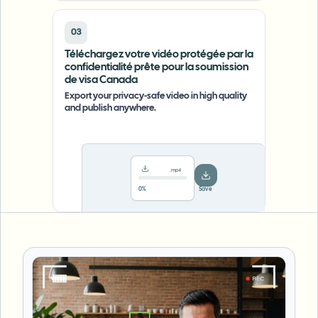
03
Téléchargez votre vidéo protégée par la
confidentialité prête pour la soumission
de visa Canada
Export your privacy-safe video in high quality
and publish anywhere.
.mp4
78%
···