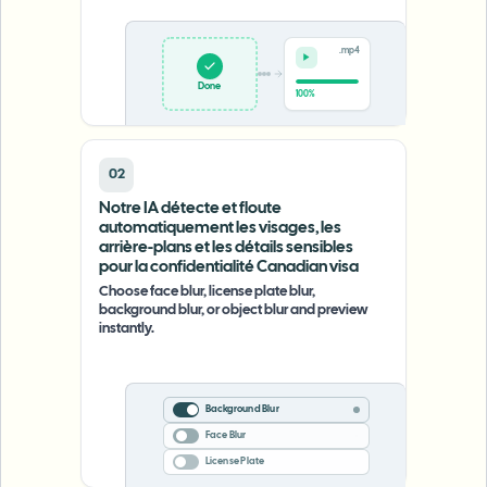
.mp4
Done
100%
02
Notre IA détecte et floute
automatiquement les visages, les
arrière-plans et les détails sensibles
pour la confidentialité Canadian visa
Choose face blur, license plate blur,
background blur, or object blur and preview
instantly.
Background Blur
Face Blur
License Plate