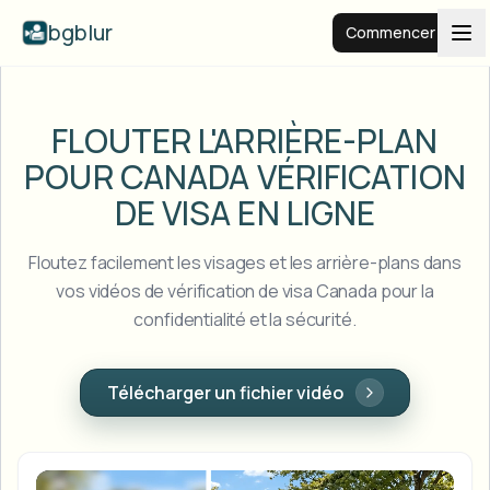
bgblur
Commencer
Arrière-plan flou
FLOUTER L'ARRIÈRE-PLAN
POUR CANADA
VÉRIFICATION
Tarifs
DE VISA EN LIGNE
Exemples
Floutez facilement les visages et les arrière-plans dans
vos vidéos de vérification de visa Canada pour la
confidentialité et la sécurité.
Fonctionnalités
Voir tous les exemples
Parcourir toute la bibliothèque d'exemples
Entreprise
View all features
Télécharger un fichier vidéo
Browse every blur tool in one place
Flouter le visage
Ressources
Flouter la plaque
Écoles et éducation