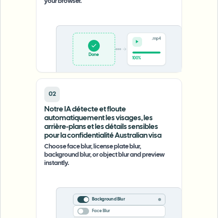
your browser.
.mp4
Upload
0%
02
Notre IA détecte et floute
automatiquement les visages, les
arrière-plans et les détails sensibles
pour la confidentialité Australian visa
Choose face blur, license plate blur,
background blur, or object blur and preview
instantly.
Background Blur
Face Blur