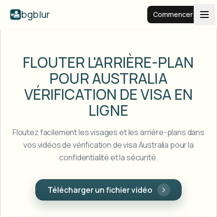
bgblur
Commencer
Arrière-plan flou
FLOUTER L'ARRIÈRE-PLAN
POUR AUSTRALIA
Tarifs
VÉRIFICATION DE VISA EN
LIGNE
Exemples
Floutez facilement les visages et les arrière-plans dans
Fonctionnalités
Voir tous les exemples
vos vidéos de vérification de visa Australia pour la
Parcourir toute la bibliothèque d'exemples
confidentialité et la sécurité.
Entreprise
View all features
Browse every blur tool in one place
Flouter le visage
Télécharger un fichier vidéo
Ressources
Flouter la plaque
Écoles et éducation