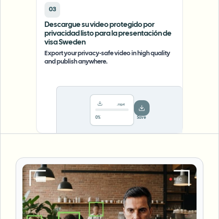
03
Descargue su video protegido por
privacidad listo para la presentación de
visa Sweden
Export your privacy-safe video in high quality
and publish anywhere.
.mp4
78%
···