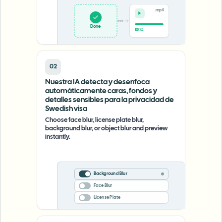
.mp4
Done
100%
02
Nuestra IA detecta y desenfoca
automáticamente caras, fondos y
detalles sensibles para la privacidad de
Swedish visa
Choose face blur, license plate blur,
background blur, or object blur and preview
instantly.
Background Blur
Face Blur
License Plate