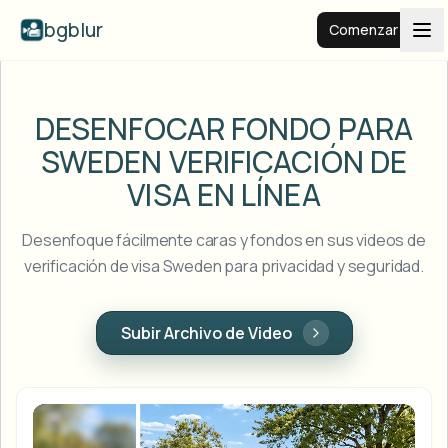
bgblur
Comenzar
Fondo desenfocado
DESENFOCAR FONDO PARA
SWEDEN
VERIFICACIÓN DE
Precios
VISA EN LÍNEA
Ejemplos
Desenfoque fácilmente caras y fondos en sus videos de
verificación de visa Sweden para privacidad y seguridad.
Funciones
Ver todos los ejemplos
Explorar la biblioteca completa de ejemplos
Subir Archivo de Video
Empresas
View all features
Browse every blur tool in one place
Desenfocar rostro
Recursos
Desenfocar matrícula
Escuelas y educación