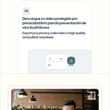
03
Descargue su video protegido por
privacidad listo para la presentación de
visa South Korea
Export your privacy-safe video in high quality
and publish anywhere.
.mp4
78%
···