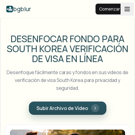
bgblur
Comenzar
Fondo desenfocado
DESENFOCAR FONDO PARA
SOUTH KOREA
VERIFICACIÓN
Precios
DE VISA EN LÍNEA
Ejemplos
Desenfoque fácilmente caras y fondos en sus videos de
verificación de visa South Korea para privacidad y
seguridad.
Funciones
Ver todos los ejemplos
Explorar la biblioteca completa de ejemplos
Empresas
View all features
Subir Archivo de Video
Browse every blur tool in one place
Desenfocar rostro
Recursos
Desenfocar matrícula
Escuelas y educación