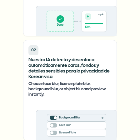
.mp4
Done
100%
02
Nuestra IA detecta y desenfoca
automáticamente caras, fondos y
detalles sensibles para la privacidad de
Korean visa
Choose face blur, license plate blur,
background blur, or object blur and preview
instantly.
Background Blur
Face Blur
License Plate