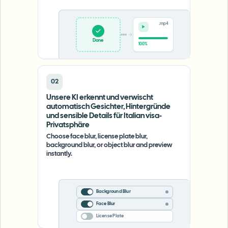
.mp4
Done
100%
02
Unsere KI erkennt und verwischt
automatisch Gesichter, Hintergründe
und sensible Details für Italian visa-
Privatsphäre
Choose face blur, license plate blur,
background blur, or object blur and preview
instantly.
Background Blur
Face Blur
License Plate