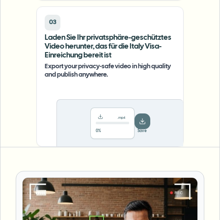
03
Laden Sie Ihr privatsphäre-geschütztes
Video herunter, das für die Italy Visa-
Einreichung bereit ist
Export your privacy-safe video in high quality
and publish anywhere.
.mp4
78%
···