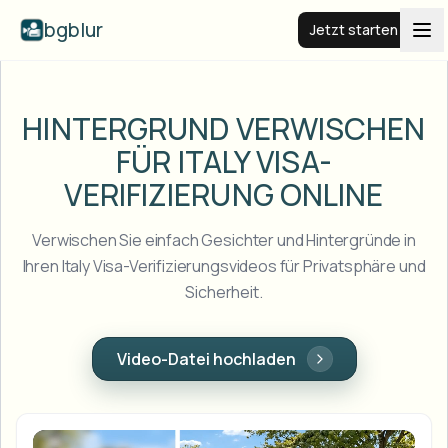
bgblur
Jetzt starten
BG weichzeichnen
HINTERGRUND VERWISCHEN
FÜR ITALY
VISA-
Preise
VERIFIZIERUNG ONLINE
Beispiele
Verwischen Sie einfach Gesichter und Hintergründe in
Ihren Italy Visa-Verifizierungsvideos für Privatsphäre und
Sicherheit.
Funktionen
Alle Beispiele anzeigen
Die gesamte Beispielbibliothek durchsuchen
Unternehmen
View all features
Video-Datei hochladen
Browse every blur tool in one place
Gesicht weichzeichnen
Ressourcen
Kennzeichen weichzeichnen
Schulen & Bildung