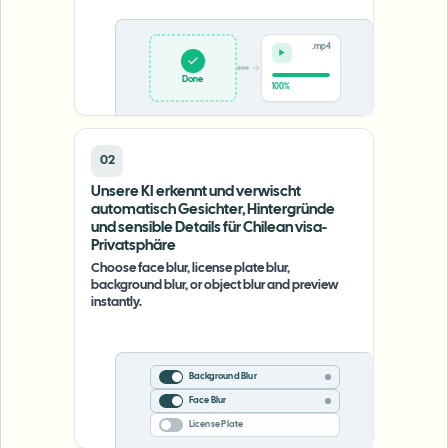
.mp4
Done
100%
02
Unsere KI erkennt und verwischt
automatisch Gesichter, Hintergründe
und sensible Details für Chilean visa-
Privatsphäre
Choose face blur, license plate blur,
background blur, or object blur and preview
instantly.
Background Blur
Face Blur
License Plate