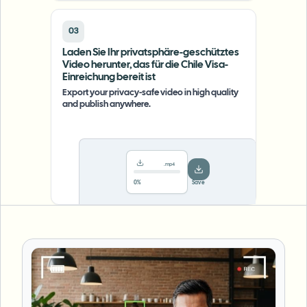
03
Laden Sie Ihr privatsphäre-geschütztes
Video herunter, das für die Chile Visa-
Einreichung bereit ist
Export your privacy-safe video in high quality
and publish anywhere.
.mp4
78%
···