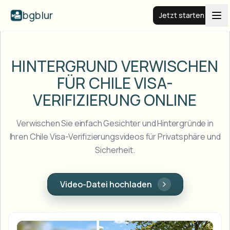
bgblur
Jetzt starten
BG weichzeichnen
HINTERGRUND VERWISCHEN
FÜR CHILE
VISA-
Preise
VERIFIZIERUNG ONLINE
Beispiele
Verwischen Sie einfach Gesichter und Hintergründe in
Ihren Chile Visa-Verifizierungsvideos für Privatsphäre und
Sicherheit.
Funktionen
Alle Beispiele anzeigen
Die gesamte Beispielbibliothek durchsuchen
Unternehmen
View all features
Video-Datei hochladen
Browse every blur tool in one place
Gesicht weichzeichnen
Ressourcen
Kennzeichen weichzeichnen
Schulen & Bildung