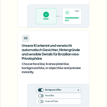
.mp4
Upload
0%
02
Unsere KI erkennt und verwischt
automatisch Gesichter, Hintergründe
und sensible Details für Brazilian visa-
Privatsphäre
Choose face blur, license plate blur,
background blur, or object blur and preview
instantly.
Background Blur
Face Blur
License Plate