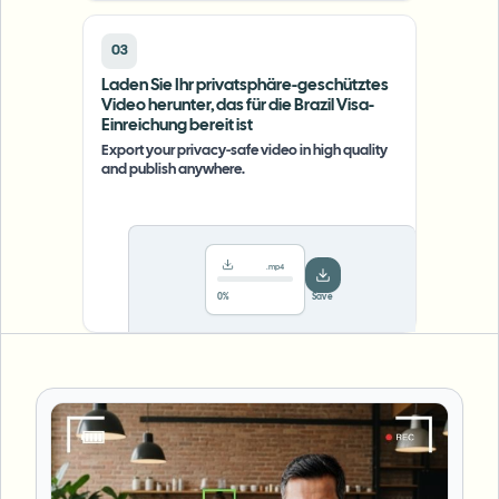
03
Laden Sie Ihr privatsphäre-geschütztes
Video herunter, das für die Brazil Visa-
Einreichung bereit ist
Export your privacy-safe video in high quality
and publish anywhere.
.mp4
78%
···