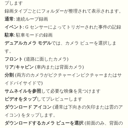
プします
録画タイプごとにフォルダーが整理されて表示されます。
通常
: 連続ループ録画
イベント
: G センサーによってトリガーされた事件の記録
駐車
: 駐車モードの録画
デュアルカメラ モデル
では、カメラ ビューを選択しま
す。
フロント
(道路に面したカメラ)
リア/キャビン
(車内または背面カメラ)
分割
(両方のカメラがピクチャーインピクチャーまたはサ
イドバイサイドで)
サムネイルを参照
して必要な映像を見つけます
ビデオをタップ
してプレビューします
ダウンロード アイコン
(通常は下向きの矢印または雲のア
イコン) をタップします。
ダウンロードするカメラ ビューを選択
(前面のみ、背面の