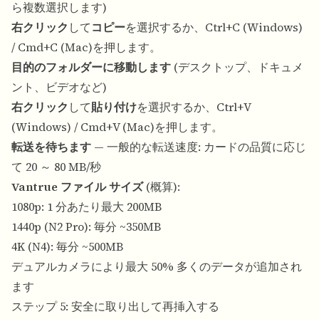
ら複数選択します)
右クリック
して
コピー
を選択するか、Ctrl+C (Windows)
/ Cmd+C (Mac)を押します。
目的のフォルダーに移動します
(デスクトップ、ドキュメ
ント、ビデオなど)
右クリック
して
貼り付け
を選択するか、Ctrl+V
(Windows) / Cmd+V (Mac)を押します。
転送を待ちます
— 一般的な転送速度: カードの品質に応じ
て 20 ～ 80 MB/秒
Vantrue ファイル サイズ
(概算):
1080p: 1 分あたり最大 200MB
1440p (N2 Pro): 毎分 ~350MB
4K (N4): 毎分 ~500MB
デュアルカメラにより最大 50% 多くのデータが追加され
ます
ステップ 5: 安全に取り出して再挿入する