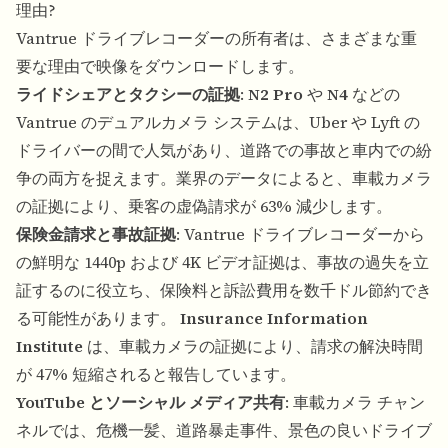
理由?
Vantrue ドライブレコーダーの所有者は、さまざまな重
要な理由で映像をダウンロードします。
ライドシェアとタクシーの証拠
:
N2 Pro
や
N4
などの
Vantrue のデュアルカメラ システムは、Uber や Lyft の
ドライバーの間で人気があり、道路での事故と車内での紛
争の両方を捉えます。業界のデータによると、車載カメラ
の証拠により、乗客の虚偽請求が 63% 減少します。
保険金請求と事故証拠
: Vantrue ドライブレコーダーから
の鮮明な 1440p および 4K ビデオ証拠は、事故の過失を立
証するのに役立ち、保険料と訴訟費用を数千ドル節約でき
る可能性があります。
Insurance Information
Institute
は、車載カメラの証拠により、請求の解決時間
が 47% 短縮されると報告しています。
YouTube とソーシャル メディア共有
: 車載カメラ チャン
ネルでは、危機一髪、道路暴走事件、景色の良いドライブ