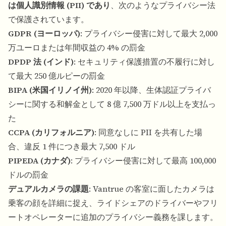
は個人識別情報 (PII) であり
、次のようなプライバシー法
で保護されています。
GDPR (ヨーロッパ)
: プライバシー侵害に対して最大 2,000
万ユーロまたは年間収益の 4% の罰金
DPDP 法 (インド)
: セキュリティ保護措置の不履行に対し
て最大 250 億ルピーの罰金
BIPA (米国イリノイ州)
: 2020 年以降、生体認証プライバ
シーに関する和解金として 8 億 7,500 万ドル以上を支払っ
た
CCPA (カリフォルニア)
: 同意なしに PII を共有した場
合、違反 1 件につき最大 7,500 ドル
PIPEDA (カナダ)
: プライバシー侵害に対して最高 100,000
ドルの罰金
デュアルカメラの課題
: Vantrue の客室に面したカメラは
乗客の顔を詳細に捉え、ライドシェアのドライバーやフリ
ートオペレーターに追加のプライバシー義務を課します。