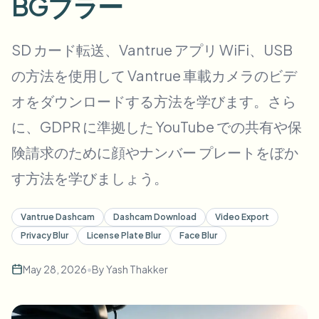
BGブラー
一括顔ぼかし
顔交換 - 動画
高スループットパイプライン
SD カード転送、Vantrue アプリ WiFi、USB
何でもぼかす
の方法を使用して Vantrue 車載カメラのビデ
ビデオインテリジェンス
企業ゾーン、ポリシー、レビュー
オをダウンロードする方法を学びます。さら
API & SDK
一括動画ぼかし
アップロード、ジョブ、ウェブフックを自動化
に、GDPR に準拠した YouTube での共有や保
複数の動画をまとめて処理
険請求のために顔やナンバー プレートをぼか
お問い合わせフォーム
す方法を学びましょう。
ビデオインテリジェンス
Vantrue Dashcam
Dashcam Download
Video Export
Privacy Blur
License Plate Blur
Face Blur
一括背景除去
May 28, 2026
•
By
Yash Thakker