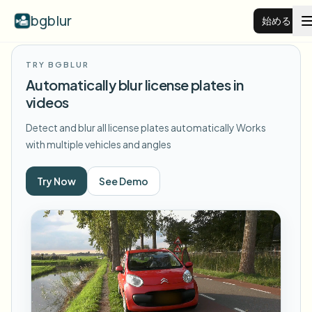
bgblur
始める
TRY BGBLUR
動画背景ぼかし
Automatically blur license plates in
videos
料金
Detect and blur all license plates automatically
Works
with multiple vehicles and angles
例
Try Now
See Demo
機能
すべての例を見る
サンプルライブラリ全体を閲覧する
エンタープライズ
View all features
Browse every blur tool in one place
顔をぼかす
リソース
ナンバープレートをぼかす
学校・教育