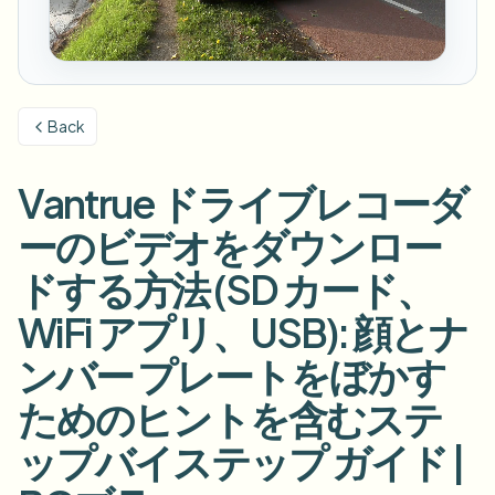
ナンバープレートをぼかす
キャンパスカメラ、講義、地区の一括プライバシー
FAQ
背景をぼかす
顔をぼかす
メディア・エンターテインメント
Choose language
試写、リリース、コンプライアンス
ブログ
何でもぼかす
背景をぼかす
Back
小売・EC
Whitepapers
店舗・倉庫の映像
何でもぼかす
スクリーン録画のぼかし
Vantrue ドライブレコーダ
ツール
医療
AI Video Object Remover
GDPRコンプライアンスぼかし
クリニックと患者向けビデオガバナンス
ーのビデオをダウンロー
カテゴリ
公共部門
ストリートインタビューぼかし
ドする方法 (SD カード、
製品
写真の顔をオンラインでぼかす
FOIA、安全な開示、編集
WiFi アプリ、USB): 顔とナ
ゲーム＆配信ぼかし
顔の匿名化
ンバー プレートをぼかす
一括顔の匿名化
ボイスアノニマイザー
大量バッチ、保持、SLA
ためのヒントを含むステ
一括ナンバープレートぼかし
ップバイステップ ガイド |
フリート、ドライブレコーダー、駐車場を大規模に
顔交換 - 画像