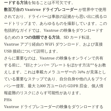
ードする方法
を知ることは不可欠です。
数百万台の Vantrue ドライブレコーダー
が世界中で使用
されており、ドライバーは事故の証拠から思い出に残るロ
ードトリップまで、あらゆるものを撮影しています。この
包括的なガイドでは、Vantrue の映像をダウンロードす
るための
3 つの信頼できる方法
、SD カード転送、
Vantrue アプリ経由の WiFi ダウンロード、および直接
USB 接続について説明します。
さらに重要なのは、Vantrue の映像をオンラインで共有
する前に、*顔とナンバー プレートをぼかす方法**をお教
えします。これは車載カメラ ユーザーの 76% が見落とし
ている重要なステップであり、自分自身や他の人をプライ
バシー侵害、最大 2,000 万ユーロの GDPR 罰金、個人情
報盗難のリスクにさらす可能性があります。
PH6
Vantrue ドライブレコーダーの映像をダウンロードする