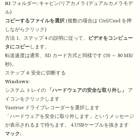
RI
フォルダー: キャビン/リアカメラ (デュアルカメラモデ
ル)
コピーするファイルを選択
(複数の場合は Ctrl/Cmd を押
しながらクリック)
方法 1、ステップ 4 の説明に従って、
ビデオをコンピュー
タにコピー
します。
転送速度は通常、SD カード方式と同様です (20 ～ 80 MB/
秒)。
ステップ 4: 安全に切断する
Windows
:
システム トレイの
「ハードウェアの安全な取り外し」
ア
イコンをクリックします
Vantrue ドライブレコーダーを選択します
「ハードウェアを安全に取り外します」というメッセージ
が表示されるまで待ちます。 4.USBケーブルを抜きます
マック
: