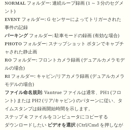
NORMAL
フォルダー: 連続ループ録画 (1 ～ 3 分のセグメ
ント)
EVENT
フォルダー: G センサーによってトリガーされた
事件の記録
パーキング
フォルダー: 駐車モードの録画 (有効な場合)
PHOTO
フォルダー: スナップショット ボタンでキャプチ
ャされた静止画
RO
フォルダー: フロントカメラ録画 (デュアルカメラモデ
ルの場合)
RI
フォルダー: キャビン/リアカメラ録画 (デュアルカメラ
モデルの場合)
ファイル命名規則
: Vantrue ファイルは通常、PH1 (フロ
ント) または PH2 (リア/キャビン) のパターンに従い、タ
イムスタンプは録画開始時間を示します。
ステップ 4: ファイルをコンピュータにコピーする
ダウンロードしたい
ビデオを選択
(Ctrl/Cmd を押しなが