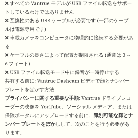
❌ すべての Vantrue モデルが USB ファイル転送をサポー
トしているわけではありません
❌ 互換性のある USB ケーブルが必要です (一部のケーブ
ルは電源専用です)
❌ 車載カメラをコンピュータに物理的に接続する必要があ
る
❌ ケーブルの長さによって配置が制限される (通常は 3 ～
6 フィート)
❌ USB ファイル転送モード中に録音が一時停止する
共有する前に: Vantrue Dashcam ビデオで顔とナンバー
プレートをぼかす方法
プライバシーに関する重要な手順
: Vantrue ドライブレコ
ーダーの映像を YouTube、ソーシャル メディア、または
保険ポータルにアップロードする前に、
識別可能な顔とナ
ンバー プレートをぼかし
して、次のことを行う必要があ
ります。