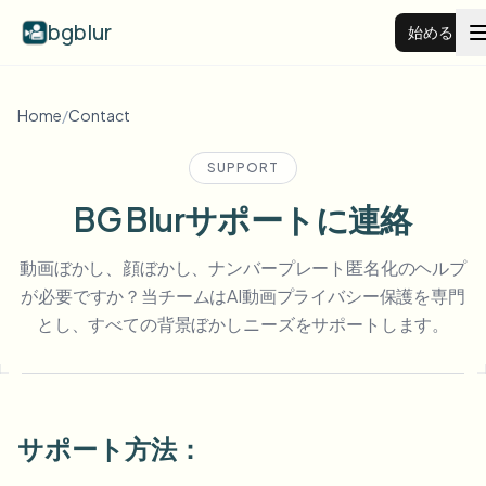
bgblur
始める
動画背景ぼかし
Home
/
Contact
SUPPORT
料金
BG Blurサポートに連絡
例
動画ぼかし、顔ぼかし、ナンバープレート匿名化のヘルプ
が必要ですか？当チームはAI動画プライバシー保護を専門
機能
すべての例を見る
とし、すべての背景ぼかしニーズをサポートします。
サンプルライブラリ全体を閲覧する
エンタープライズ
View all features
Browse every blur tool in one place
顔をぼかす
サポート方法：
リソース
ナンバープレートをぼかす
学校・教育