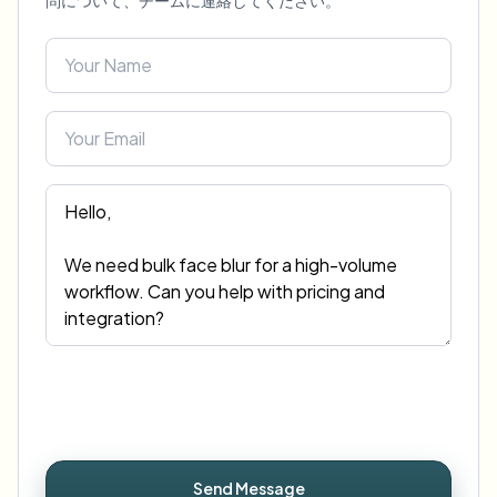
問について、チームに連絡してください。
一括顔ぼかし
顔交換 - 動画
高スループットパイプライン
何でもぼかす
ビデオインテリジェンス
企業ゾーン、ポリシー、レビュー
API & SDK
一括動画ぼかし
アップロード、ジョブ、ウェブフックを自動化
複数の動画をまとめて処理
お問い合わせフォーム
ビデオインテリジェンス
一括背景除去
Send Message