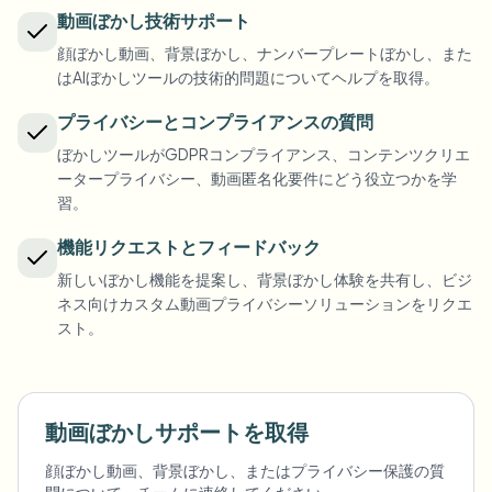
ナンバープレートをぼかす
キャンパスカメラ、講義、地区の一括プライバシー
動画ぼかし技術サポート
FAQ
背景をぼかす
顔ぼかし動画、背景ぼかし、ナンバープレートぼかし、また
顔をぼかす
メディア・エンターテインメント
Choose language
はAIぼかしツールの技術的問題についてヘルプを取得。
試写、リリース、コンプライアンス
ブログ
何でもぼかす
背景をぼかす
プライバシーとコンプライアンスの質問
小売・EC
Whitepapers
ぼかしツールがGDPRコンプライアンス、コンテンツクリエ
店舗・倉庫の映像
何でもぼかす
スクリーン録画のぼかし
ータープライバシー、動画匿名化要件にどう役立つかを学
ツール
医療
習。
AI Video Object Remover
GDPRコンプライアンスぼかし
クリニックと患者向けビデオガバナンス
カテゴリ
機能リクエストとフィードバック
公共部門
ストリートインタビューぼかし
新しいぼかし機能を提案し、背景ぼかし体験を共有し、ビジ
製品
写真の顔をオンラインでぼかす
FOIA、安全な開示、編集
ネス向けカスタム動画プライバシーソリューションをリクエ
ゲーム＆配信ぼかし
スト。
顔の匿名化
一括顔の匿名化
ボイスアノニマイザー
大量バッチ、保持、SLA
動画ぼかしサポートを取得
一括ナンバープレートぼかし
フリート、ドライブレコーダー、駐車場を大規模に
顔ぼかし動画、背景ぼかし、またはプライバシー保護の質
顔交換 - 画像