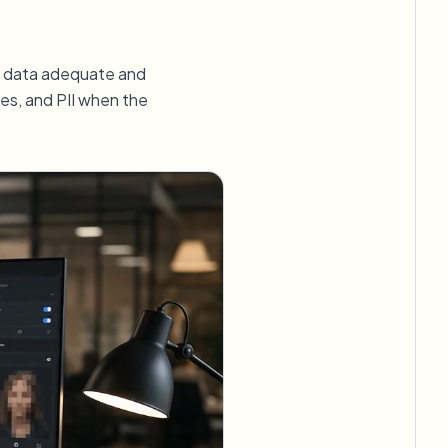
フックを自動化
al data adequate and
tes, and PII when the
一括背景除去
専用背景除去パイプライン
View All
Government Agency
Advertising Agency
Ca