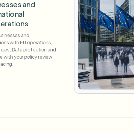
inesses and
national
perations
usinesses and
tions with EU operations,
nces, Data protection and
e with your policy review
facing.