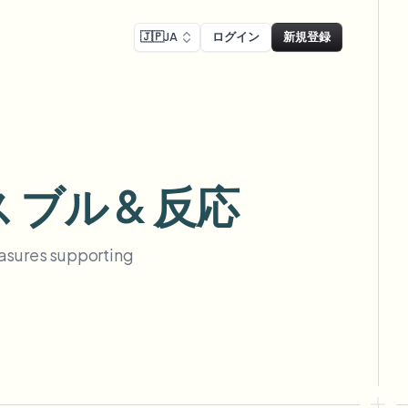
🇯🇵
JA
ログイン
新規登録
コンプライアンス
Face swap
リーン録画のぼかし
顔交換 - 画像
ls
ls & demo redaction
Swap faces in images
 ブル & 反応
Rコンプライアンスぼかし
し
NEW
顔交換 - 動画
NEW
-compliant redaction
、駐車場を大規模に
Swap faces in video
easures supporting
リートインタビューぼかし
AI Video Object
er & face privacy
NEW
Remover
Remove objects with scene fill
ム＆配信ぼかし
ream personal info blur
ー