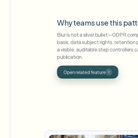
Why teams use this pat
Blur is not a silver bullet—GDPR comp
basis, data subject rights, retention
a visible, auditable step controllers
publication.
Open related feature