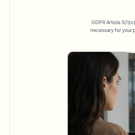
View all features
FOIA、安全な開示、編集
Browse every blur tool in one place
Ecosys
GDPR Article 5(1)(c
お問い合わせフォーム
necessary for your p
ボリューム、コンプライアンス、統合についてご相談くだ
大量処理対応
お問い合わせフォーム
Catego
Nee
Queu
BAT