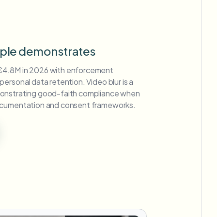
mple demonstrates
€4.8M in 2026 with enforcement
ersonal data retention. Video blur is a
onstrating good-faith compliance when
ocumentation and consent frameworks.