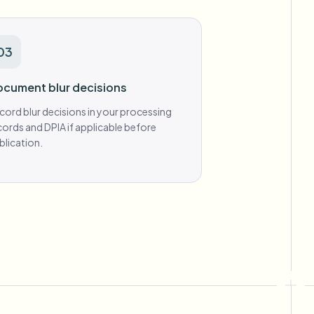
03
cument blur decisions
cord blur decisions in your processing
cords and DPIA if applicable before
blication.