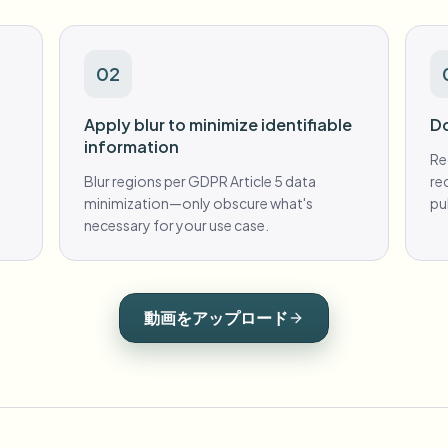
02
Apply blur to minimize identifiable
Do
information
Re
Blur regions per GDPR Article 5 data
re
minimization—only obscure what's
pu
necessary for your use case.
動画をアップロード