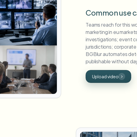
Common use c
Teams reach for this w
marketing in eu markets
investigations; event 
jurisdictions; corporat
BGBlur automates dete
publishable without days
Upload video