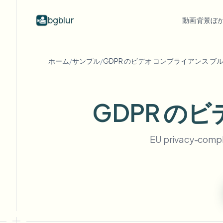
bgblur
動画背景ぼ
業界別
動画ぼかし
Video b
ホーム
/
サンプル
/
GDPR のビデオ コンプライアンス ブル
Blur video with AI
動画ぼかし例
学校・教育
顔
ブログ
Hide faces, plates, and backgrounds in
顔、ナンバープレート、背景のぼか
Tips, tutorials, and product updates
キャンパスカメラ、講義、地区の一括プライバシー
Fra
your browser.
しと選択的な隠蔽の実際のクリッ
プ。
GDPR のビ
FAQ
ナ
メディア・エンターテインメント
すべての例を見る
Answers to common questions
Das
試写、リリース、コンプライアンス
サンプルライブラリ全体を閲
覧する
EU privacy-compli
Whitepapers
背
小売・EC
Privacy compliance research reports
Cin
店舗・倉庫の映像
Start with a clip
何
Upload a video and blur in
医療
minutes.
Log
クリニックと患者向けビデオガバナンス
始める
公共部門