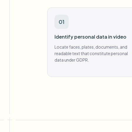
01
Identify personal data in video
Locate faces, plates, documents, and
readable text that constitute personal
data under GDPR.