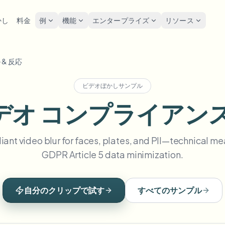
かし
料金
例
機能
エンタープライズ
リソース
lur
ソリューション
プライバシーと
 & 反応
Privacy
をぼかす
ナンバープレートを
ツール
一括顔の匿名化
スク
POPULAR
FAST
写真の顔をオンラインで
ぼかす
ビデオぼかしサンプル
me-by-frame face tracking
Free video and image editing too
大量バッチ、保持、SLA
Tutoria
ぼかす
Auto-detect plates
デオ コンプライアンス
Blur faces in photos
カテゴリ
ンバープレートをぼかす
GDP
一括ナンバープレートぼか
FAST
顔をぼかす
Browse by workflow or use case
hcam & street footage
Privacy
POPULAR
フリート、ドライブレコーダー
顔の匿名化
Frame-by-frame tracking
ant video blur for faces, plates, and PII—technical m
製品
Team-grade redaction
景をぼかす
スト
AI
一括顔ぼかし
GDPR Article 5 data minimization.
Explore our full product lineup
ematic depth of field
背景をぼかす
Bystand
AI
高スループットパイプライン
ボイスアノニマイザー
No green screen needed
AI voice masking
でもぼかす
ゲー
何でもぼかす
自分のクリップで試す
すべてのサンプル
os, text & custom regions
Live st
何でもぼかす
企業ゾーン、ポリシー、レビュ
Use a prompt or draw a box
around what to blur
API & SDK