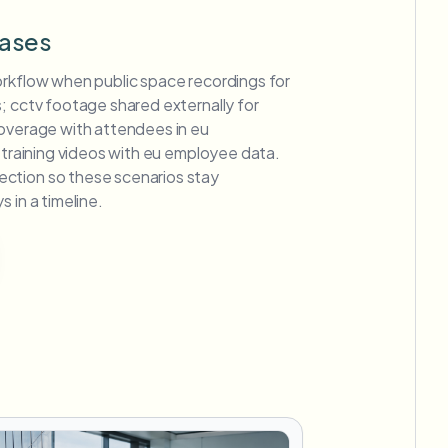
ases
orkflow when public space recordings for
; cctv footage shared externally for
coverage with attendees in eu
e training videos with eu employee data.
ction so these scenarios stay
 in a timeline.