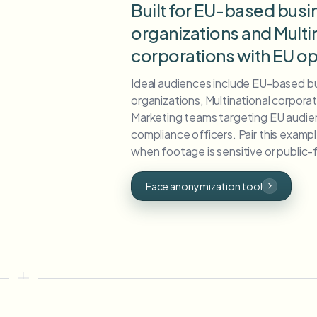
Built for EU-based bus
organizations and Multi
corporations with EU o
Ideal audiences include EU-based b
organizations, Multinational corpora
Marketing teams targeting EU audie
compliance officers. Pair this exampl
when footage is sensitive or public-
Face anonymization tool