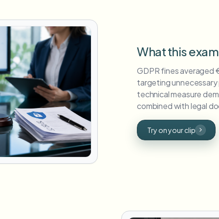
What this exa
GDPR fines averaged 
targeting unnecessary p
technical measure dem
combined with legal d
Try on your clip