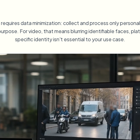
アップロード、ジョブ、ウェブ
tem
) requires data minimization: collect and process only person
エコシステム
urpose. For video, that means blurring identifiable faces, pla
ビデオインテリジェンス
BETA
さい。
ビデオインテリジェンス
specific identity isn't essential to your use case.
Ask questions and get AI summaries
動画を検索・理解する — Ceptory
ries
Vlogger
Moto Vlogger
Streamer
Journalist
d batch processing?
e many videos and blur in one run—for teams.
CH READY FOR TEAMS