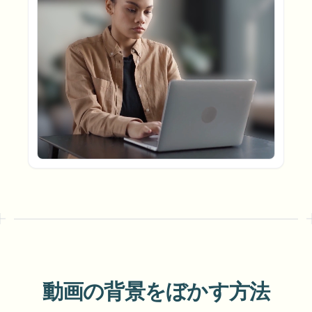
ナンバープレートをぼかす
キャンパスカメラ、講義、地区の一括プライバシー
FAQ
背景をぼかす
顔をぼかす
メディア・エンターテインメント
Choose language
試写、リリース、コンプライアンス
ブログ
何でもぼかす
背景をぼかす
小売・EC
Whitepapers
店舗・倉庫の映像
何でもぼかす
スクリーン録画のぼかし
ツール
医療
AI Video Object Remover
GDPRコンプライアンスぼかし
クリニックと患者向けビデオガバナンス
カテゴリ
公共部門
ストリートインタビューぼかし
製品
写真の顔をオンラインでぼかす
FOIA、安全な開示、編集
ゲーム＆配信ぼかし
顔の匿名化
一括顔の匿名化
ボイスアノニマイザー
大量バッチ、保持、SLA
一括ナンバープレートぼかし
動画の背景をぼかす方法
フリート、ドライブレコーダー、駐車場を大規模に
顔交換 - 画像