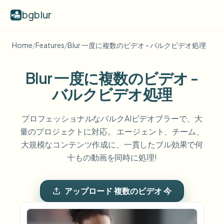
bgblur
Home
/
Features
/
Blur 一度に複数のビデオ - バルクビデオ処理
動画背景ぼかし
Blur 一度に複数のビデオ -
料金
バルクビデオ処理
例
プロフェッショナルなバルクAIビデオブラーで、大
量のプロジェクトに対応。 エージェント、チーム、
大規模なコンテンツ作成に、一貫したブル効果で何
機能
すべての例を見る
十もの動画を同時に処理!
サンプルライブラリ全体を閲覧する
エンタープライズ
View all features
アップロード 複数のビデオ 今
Browse every blur tool in one place
顔をぼかす
リソース
ナンバープレートをぼかす
学校・教育