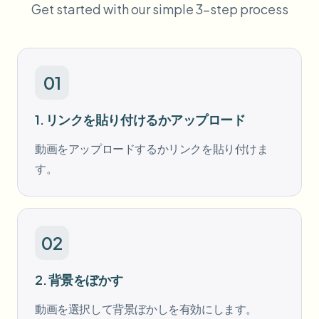
Get started with our simple 3-step process
一括顔ぼかし
顔交換 - 動画
高スループットパイプライン
何でもぼかす
ビデオインテリジェンス
企業ゾーン、ポリシー、レビュー
01
API & SDK
一括動画ぼかし
1. リンクを貼り付けるかアップロード
アップロード、ジョブ、ウェブフックを自動化
複数の動画をまとめて処理
動画をアップロードするかリンクを貼り付けま
お問い合わせフォーム
す。
ビデオインテリジェンス
02
一括背景除去
2. 背景をぼかす
動画を選択して背景ぼかしを有効にします。