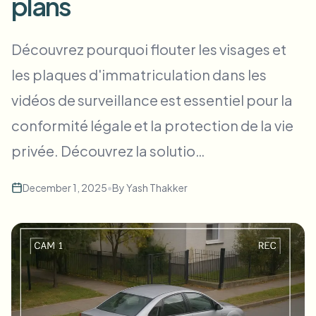
plans
Flou facial en masse
Échange de visage - Vidéo
Pipelines à haut débit
Découvrez pourquoi flouter les visages et
Flouter n'importe quoi
les plaques d'immatriculation dans les
Intelligence vidéo
Zones, politiques et révision d'entreprise
vidéos de surveillance est essentiel pour la
API & SDK
Flou vidéo par lot
Automatiser les téléchargements, tâches et webhooks
conformité légale et la protection de la vie
Traitez plusieurs vidéos en une fois
privée. Découvrez la solutio…
Formulaire de contact
December 1, 2025
•
By
Yash Thakker
Intelligence vidéo
Suppression d'arrière-plan en masse