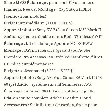
Shure MV88
Éclairage
: panneau LED ou anneau
lumineux Neewer
Montage
: CapCut ou InShot
(applications mobiles)
Budget intermédiaire (1 000 - 3 000 $)
Appareil photo
: Sony ZV-E10 ou Canon M50 Mark II
Audio
: système à double micro Rode Wireless GO II
Éclairage
: kit d'éclairage Aputure MC RGBWW
Montage
: DaVinci Resolve (gratuit) ou Adobe
Premiere Pro
Accessoires
: trépied Manfrotto, filtres
ND, piles supplémentaires
Budget professionnel (5 000 - 15 000 $)
Appareil photo
: Sony A7 IV ou Canon R6 Mark II (4K
60 ips)
Audio
: système sans fil Sennheiser AVX
Éclairage
: Aputure 300d II avec softbox et grille
Édition
: suite complète Adobe Creative Cloud
Accessoires
: Stabilisateur de cardan, drone pour