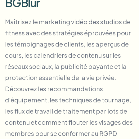
BGBlur
Flou facial en masse
Échange de visage - Vidéo
Pipelines à haut débit
Maîtrisez le marketing vidéo des studios de
Flouter n'importe quoi
fitness avec des stratégies éprouvées pour
Intelligence vidéo
Zones, politiques et révision d'entreprise
les témoignages de clients, les aperçus de
API & SDK
Flou vidéo par lot
Automatiser les téléchargements, tâches et webhooks
cours, les calendriers de contenu sur les
Traitez plusieurs vidéos en une fois
réseaux sociaux, la publicité payante et la
Formulaire de contact
protection essentielle de la vie privée.
Découvrez les recommandations
Intelligence vidéo
d'équipement, les techniques de tournage,
Suppression d'arrière-plan en masse
les flux de travail de traitement par lots de
contenu et comment flouter les visages des
membres pour se conformer au RGPD