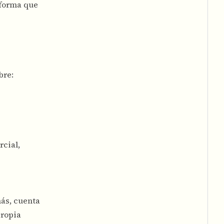
 forma que
bre:
rcial,
más, cuenta
propia