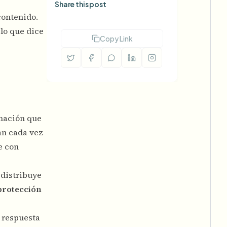
Share this post
contenido.
 lo que dice
Copy Link
mación que
an cada vez
e con
 distribuye
protección
 respuesta