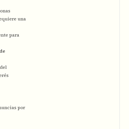
sonas
requiere una
ente para
 de
del
erés
nuncias por