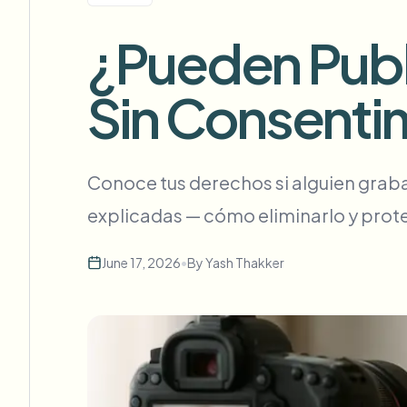
View all features
FOIA, divulgación segura y redacción
Browse every blur tool in one place
¿Pueden Publi
FORMULARIO DE CONTACTO
Ecosys
Sin Consenti
Hable con nosotros sobre volumen, cumplimiento e integra
LISTO PARA VOLUMEN
Formulario de contacto
Conoce tus derechos si alguien graba 
Catego
explicadas — cómo eliminarlo y prot
June 17, 2026
•
By
Yash Thakker
Nee
Queu
BAT