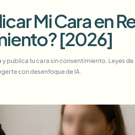
around what to blur
Automatizar cargas, trabajos y
car Mi Cara en R
ECOSISTEMA
tem
miento? [2026]
ciones.
Inteligencia de video
Inteligencia de video
BETA
Busque y entienda video — Ceptory
Ask questions and get AI summaries
y publica tu cara sin consentimiento. Leyes de 
ries
egerte con desenfoque de IA.
Vlogger
Moto Vlogger
Streamer
Journalist
d batch processing?
e many videos and blur in one run—for teams.
CH READY FOR TEAMS