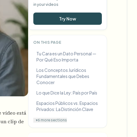
in your videos
Try Now
ON THIS PAGE
Tu Cara es un Dato Personal —
Por Qué Eso Importa
Los Conceptos Jurídicos
Fundamentales que Debes
Conocer
Lo que Dice la Ley: País por País
Espacios Públicos vs. Espacios
Privados: La Distinción Clave
e vídeo está
▾
6 more sections
un clip de