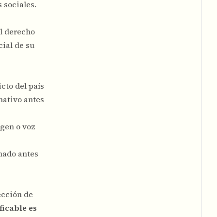
 sociales.
el derecho
cial de su
cto del país
mativo antes
agen o voz
mado antes
ección de
ficable es