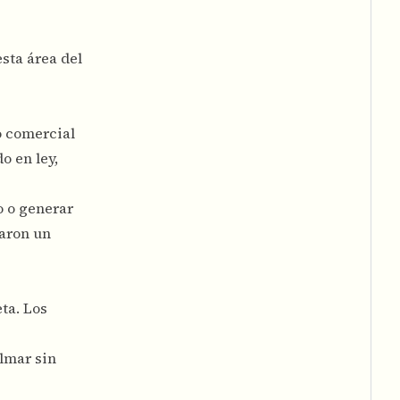
sta área del
o comercial
o en ley,
o o generar
aron un
ta. Los
ilmar sin