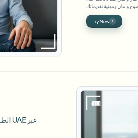
Try Now
الطمس