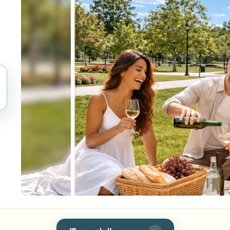
أتمتة التحميلات والمهام وخطافات ا
الفيديو
النظام البيئي
BETA
Ask questions and get AI summa
ذكاء الفيديو
ابحث عن الفيديو وافهمه — Ceptory
Journalist
Streamer
Moto Vlogger
Vlo
Need batch pro
Queue many videos and blur in one run—f
BATCH READY FO