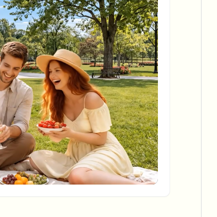
View all features
FOIA والإفصاح الآمن والتنقيح
Browse every blur tool in one place
Ecosystem
ذكاء 
نموذج الاتصال
ries
تحدث إلينا عن الحجم والامتثال والتكاملات.
جاهز للحجم الكبير
Categories
نموذج الاتصال
gger
cessing?
or teams.
R TEAMS