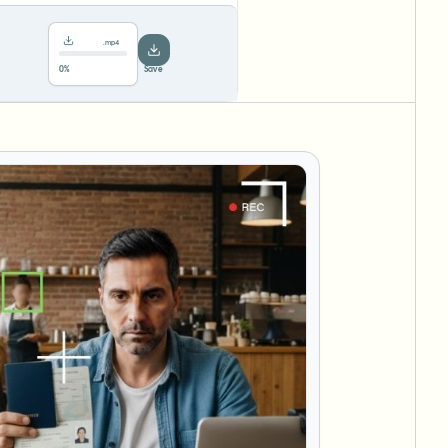
.mp4
78%
···