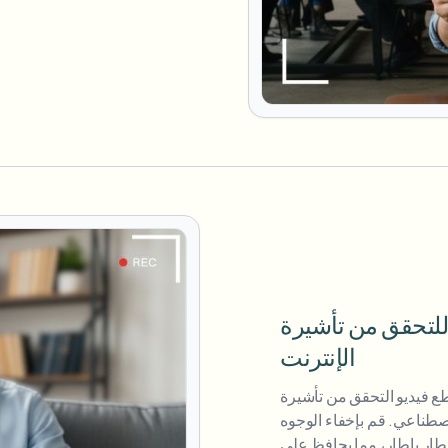
ق من تأشيرة UAE عبر
الإنترنت
تحقق من تأشيرة UAE تلتزم بمعايير الخصوصية
اصطناعي. قم بإخفاء الوجوه
طار بإطار، مما يحافظ على