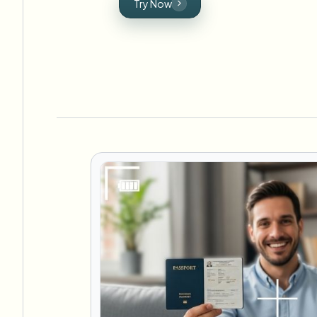
Try Now