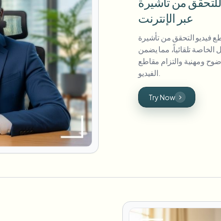
قق من تأشيرة UAE
عبر الإنترنت
لتحقق من تأشيرة UAE بثقة. أداتنا المدعومة بالذكاء
لخاصة تلقائياً، مما يضمن
ضوح ومهنية والتزام مقاطع
الفيديو.
Try Now