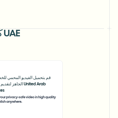
كيفية طمس الخلفية للتحقق من تأشيرة UAE
قم بتحميل الفيديو المحمي لل
الجاهز لتقديم تأشيرة b
tes
our privacy-safe video in high quality
lish anywhere.