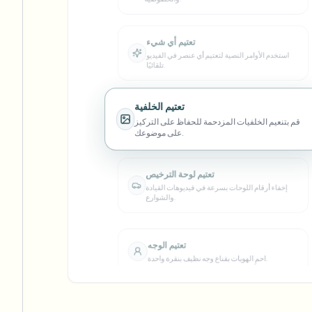
لويب
تعتيم أي شيء
استخدم الأوامر النصية لتعتيم أي عنصر في الفيديو
تلقائيًا.
إزالة الخلفية بالجملة
خط أنابيب إزالة الخلفية المخصص
تعتيم الخلفية
View All
قم بتنعيم الخلفيات المزدحمة للحفاظ على التركيز
على موضوعك.
lership
Advertising Agency
Government Agency
تعتيم لوحة الترخيص
إخفاء أرقام اللوحات بسرعة في فيديوهات القيادة
والشوارع.
تعتيم الوجه
احمِ الهويات بقناع وجه نظيف بنقرة واحدة.